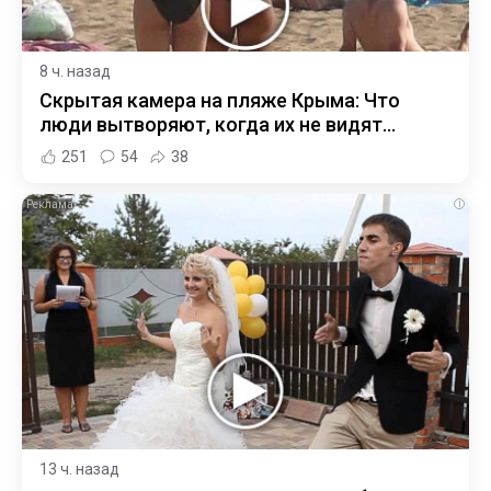
8 ч. назад
Скрытая камера на пляже Крыма: Что
люди вытворяют, когда их не видят...
251
54
38
i
13 ч. назад