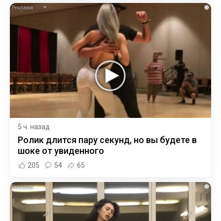
i
5 ч. назад
Ролик длится пару секунд, но вы будете в
шоке от увиденного
205
54
65
i