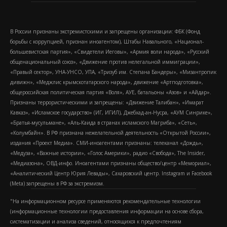
В России признаны экстремистскими и запрещены организации: ФБК (Фонд
борьбы с коррупцией, признан иноагентом), Штабы Навального, «Национал-
большевистская партия», «Свидетели Иеговы», «Армия воли народа», «Русский
общенациональный союз», «Движение против нелегальной иммиграции»,
«Правый сектор», УНА-УНСО, УПА, «Тризуб им. Степана Бандеры», «Мизантропик
дивижн», «Меджлис крымскотатарского народа», движение «Артподготовка»,
общероссийская политическая партия «Воля», АУЕ, батальоны «Азов» и «Айдар».
Признаны террористическими и запрещены: «Движение Талибан», «Имарат
Кавказ», «Исламское государство» (ИГ, ИГИЛ), Джебхад-ан-Нусра, «АУМ Синрике»,
«Братья-мусульмане», «Аль-Каида в странах исламского Магриба», «Сеть»,
«Колумбайн». В РФ признана нежелательной деятельность «Открытой России»,
издания «Проект Медиа». СМИ-иноагентами признаны: телеканал «Дождь»,
«Медуза», «Важные истории», «Голос Америки», радио «Свобода», The Insider,
«Медиазона», ОВД-инфо. Иноагентами признаны общество/центр «Мемориал»,
«Аналитический Центр Юрия Левады», Сахаровский центр. Instagram и Facebook
(Metа) запрещены в РФ за экстремизм.
"На информационном ресурсе применяются рекомендательные технологии
(информационные технологии предоставления информации на основе сбора,
систематизации и анализа сведений, относящихся к предпочтениям