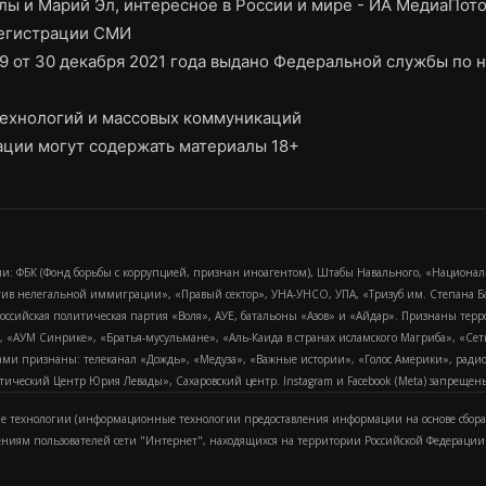
ы и Марий Эл, интересное в России и мире - ИА МедиаПот
регистрации СМИ
9 от 30 декабря 2021 года выдано Федеральной службы по н
ехнологий и массовых коммуникаций
ции могут содержать материалы 18+
и: ФБК (Фонд борьбы с коррупцией, признан иноагентом), Штабы Навального, «Национал
тив нелегальной иммиграции», «Правый сектор», УНА-УНСО, УПА, «Тризуб им. Степана
российская политическая партия «Воля», АУЕ, батальоны «Азов» и «Айдар». Признаны т
сра, «АУМ Синрике», «Братья-мусульмане», «Аль-Каида в странах исламского Магриба», «С
и признаны: телеканал «Дождь», «Медуза», «Важные истории», «Голос Америки», радио «
еский Центр Юрия Левады», Сахаровский центр. Instagram и Facebook (Metа) запрещены 
 технологии (информационные технологии предоставления информации на основе сбора
ениям пользователей сети "Интернет", находящихся на территории Российской Федерации)