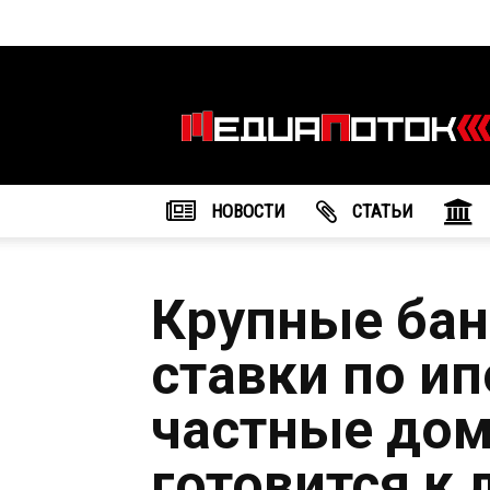
Информационное
агентство
"МедиаПоток"
НОВОСТИ
CТАТЬИ
Крупные бан
ставки по ип
частные дом
готовится к 