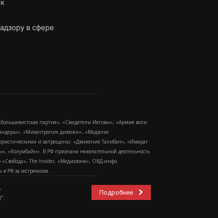
ок
адзору в сфере
-большевистская партия», «Свидетели Иеговы», «Армия воли
 Бандеры», «Мизантропик дивижн», «Меджлис
еррористическими и запрещены: «Движение Талибан», «Имарат
еть», «Колумбайн». В РФ признана нежелательной деятельность
Свобода», The Insider, «Медиазона», ОВД-инфо.
в РФ за экстремизм.
,
Подробнее
".