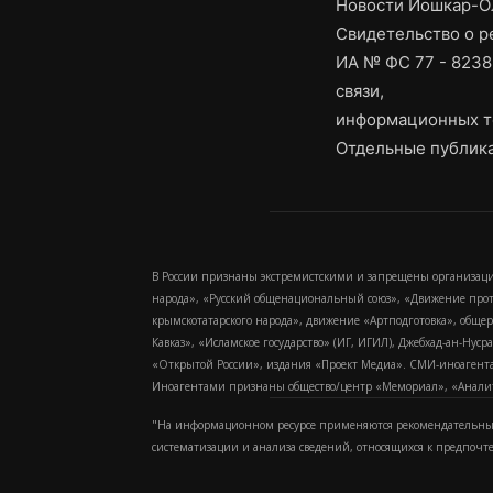
Новости Йошкар-Ол
Свидетельство о 
ИА № ФС 77 - 8238
связи,
информационных т
Отдельные публика
В России признаны экстремистскими и запрещены организаци
народа», «Русский общенациональный союз», «Движение про
крымскотатарского народа», движение «Артподготовка», обще
Кавказ», «Исламское государство» (ИГ, ИГИЛ), Джебхад-ан-Ну
«Открытой России», издания «Проект Медиа». СМИ-иноагентам
Иноагентами признаны общество/центр «Мемориал», «Аналитич
"На информационном ресурсе применяются рекомендательные
систематизации и анализа сведений, относящихся к предпочт