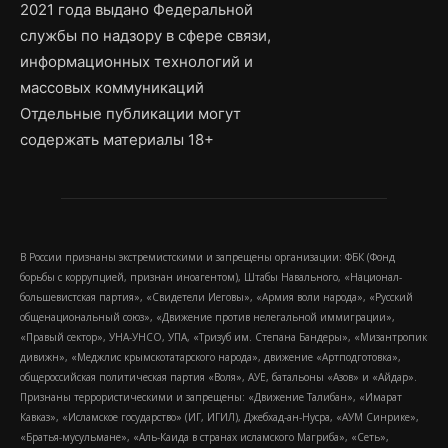
2021 года выдано Федеральной
службы по надзору в сфере связи,
информационных технологий и
массовых коммуникаций
Отдельные публикации могут
содержать материалы 18+
В России признаны экстремистскими и запрещены организации: ФБК (Фонд
борьбы с коррупцией, признан иноагентом), Штабы Навального, «Национал-
большевистская партия», «Свидетели Иеговы», «Армия воли народа», «Русский
общенациональный союз», «Движение против нелегальной иммиграции»,
«Правый сектор», УНА-УНСО, УПА, «Тризуб им. Степана Бандеры», «Мизантропик
дивижн», «Меджлис крымскотатарского народа», движение «Артподготовка»,
общероссийская политическая партия «Воля», АУЕ, батальоны «Азов» и «Айдар».
Признаны террористическими и запрещены: «Движение Талибан», «Имарат
Кавказ», «Исламское государство» (ИГ, ИГИЛ), Джебхад-ан-Нусра, «АУМ Синрике»,
«Братья-мусульмане», «Аль-Каида в странах исламского Магриба», «Сеть»,