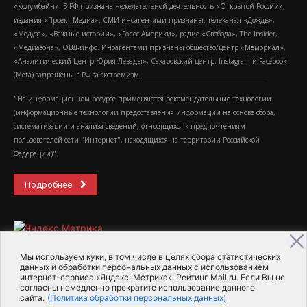
«Колумбайн». В РФ признана нежелательной деятельность «Открытой России»,
издания «Проект Медиа». СМИ-иноагентами признаны: телеканал «Дождь»,
«Медуза», «Важные истории», «Голос Америки», радио «Свобода», The Insider,
«Медиазона», ОВД-инфо. Иноагентами признаны общество/центр «Мемориал»,
«Аналитический Центр Юрия Левады», Сахаровский центр. Instagram и Facebook
(Metа) запрещены в РФ за экстремизм.
"На информационном ресурсе применяются рекомендательные технологии
(информационные технологии предоставления информации на основе сбора,
систематизации и анализа сведений, относящихся к предпочтениям
пользователей сети "Интернет", находящихся на территории Российской
Федерации)".
Подробнее
Мы используем куки, в том числе в целях сбора статистических
данных и обработки персональных данных с использованием
интернет-сервиса «Яндекс. Метрика», Рейтинг Mail.ru. Если Вы не
2015-2026- Информационное агентство МедиаПоток
согласны немедленно прекратите использование данного
сайта.
(Политика обработки персональных данных)