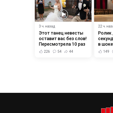
3 ч. назад
22 ч. на
Этот танец невесты
Ролик 
оставит вас без слов!
секунд
Пересмотрела 10 раз
в шоке
226
54
44
149