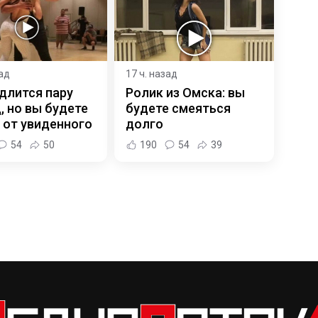
зад
17 ч. назад
длится пару
Ролик из Омска: вы
, но вы будете
будете смеяться
 от увиденного
долго
54
50
190
54
39