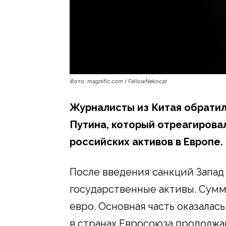
Фото: magnific.com / FellowNekocat
Журналисты из Китая обрати
Путина, который отреагирова
российских активов в Европе.
После введения санкций Запад
государственные активы. Сумм
евро. Основная часть оказалас
в странах Евросоюза продолж