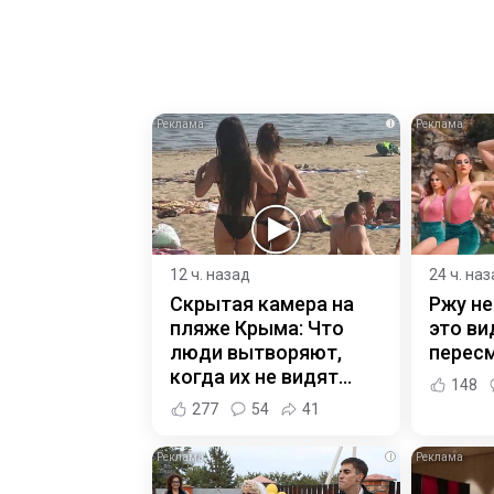
i
12 ч. назад
24 ч. на
Скрытая камера на
Ржу не
пляже Крыма: Что
это ви
люди вытворяют,
пересм
когда их не видят...
148
277
54
41
i