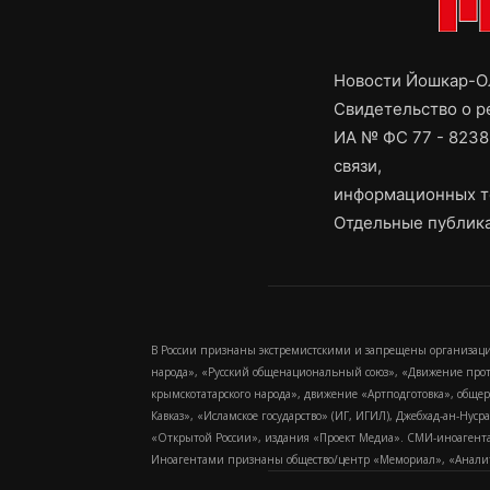
Новости Йошкар-Ол
Свидетельство о 
ИА № ФС 77 - 8238
связи,
информационных т
Отдельные публика
В России признаны экстремистскими и запрещены организаци
народа», «Русский общенациональный союз», «Движение про
крымскотатарского народа», движение «Артподготовка», обще
Кавказ», «Исламское государство» (ИГ, ИГИЛ), Джебхад-ан-Ну
«Открытой России», издания «Проект Медиа». СМИ-иноагентам
Иноагентами признаны общество/центр «Мемориал», «Аналитич