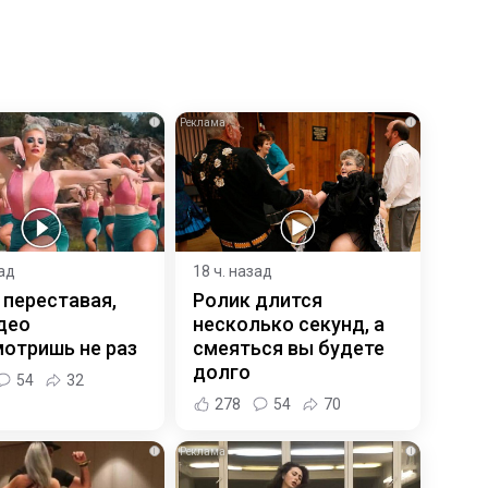
i
i
зад
18 ч. назад
 переставая,
Ролик длится
део
несколько секунд, а
отришь не раз
смеяться вы будете
долго
54
32
278
54
70
i
i