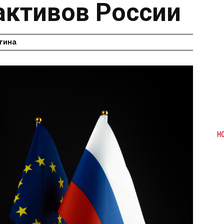
активов России
гина
Н