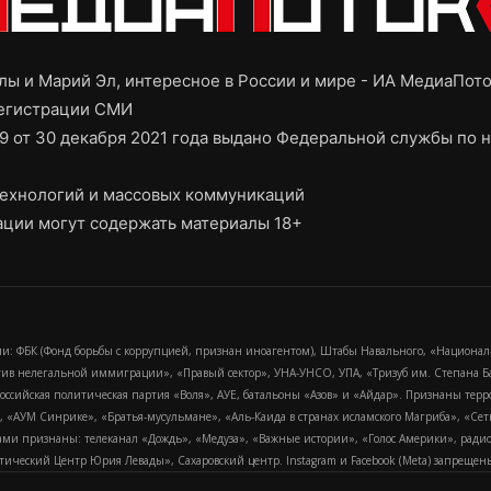
ы и Марий Эл, интересное в России и мире - ИА МедиаПот
регистрации СМИ
9 от 30 декабря 2021 года выдано Федеральной службы по н
ехнологий и массовых коммуникаций
ции могут содержать материалы 18+
и: ФБК (Фонд борьбы с коррупцией, признан иноагентом), Штабы Навального, «Национал
тив нелегальной иммиграции», «Правый сектор», УНА-УНСО, УПА, «Тризуб им. Степана
российская политическая партия «Воля», АУЕ, батальоны «Азов» и «Айдар». Признаны т
сра, «АУМ Синрике», «Братья-мусульмане», «Аль-Каида в странах исламского Магриба», «С
и признаны: телеканал «Дождь», «Медуза», «Важные истории», «Голос Америки», радио «
еский Центр Юрия Левады», Сахаровский центр. Instagram и Facebook (Metа) запрещены 