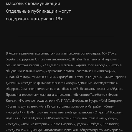
массовых коммуникаций
Отдельные публикации могут
содержать материалы 18+
В России признаны экстремистскими и запрещены организации: ФБК (Фонд
борьбы с коррупцией, признан иноагентом), Штабы Навального, «Национал-
большевистская партия», «Свидетели Иеговы», «Армия воли народа», «Русский
общенациональный союз», «Движение против нелегальной иммиграции»,
«Правый сектор», УНА-УНСО, УПА, «Тризуб им. Степана Бандеры», «Мизантропик
дивижн», «Меджлис крымскотатарского народа», движение «Артподготовка»,
общероссийская политическая партия «Воля», АУЕ, батальоны «Азов» и «Айдар».
Признаны террористическими и запрещены: «Движение Талибан», «Имарат
Кавказ», «Исламское государство» (ИГ, ИГИЛ), Джебхад-ан-Нусра, «АУМ Синрике»,
«Братья-мусульмане», «Аль-Каида в странах исламского Магриба», «Сеть»,
«Колумбайн». В РФ признана нежелательной деятельность «Открытой России»,
издания «Проект Медиа». СМИ-иноагентами признаны: телеканал «Дождь»,
«Медуза», «Важные истории», «Голос Америки», радио «Свобода», The Insider,
«Медиазона», ОВД-инфо. Иноагентами признаны общество/центр «Мемориал»,