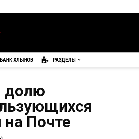
БАНК ХЛЫНОВ
РАЗДЕЛЫ
л долю
ользующихся
 на Почте
ва