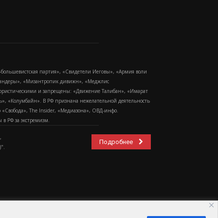
-большевистская партия», «Свидетели Иеговы», «Армия воли
 Бандеры», «Мизантропик дивижн», «Меджлис
еррористическими и запрещены: «Движение Талибан», «Имарат
еть», «Колумбайн». В РФ признана нежелательной деятельность
Свобода», The Insider, «Медиазона», ОВД-инфо.
в РФ за экстремизм.
,
Подробнее
".