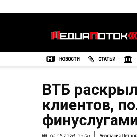
Информационное
агентство
"МедиаПоток"
НОВОСТИ
CТАТЬИ
ВТБ раскры
клиентов, п
финуслугами
02.06.2026, 09:59
Анастасия Петро