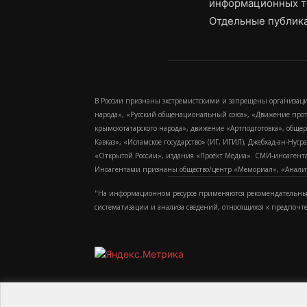
информационных т
Отдельные публика
В России признаны экстремистскими и запрещены организаци
народа», «Русский общенациональный союз», «Движение про
крымскотатарского народа», движение «Артподготовка», обще
Кавказ», «Исламское государство» (ИГ, ИГИЛ), Джебхад-ан-Ну
«Открытой России», издания «Проект Медиа». СМИ-иноагентам
Иноагентами признаны общество/центр «Мемориал», «Аналитич
"На информационном ресурсе применяются рекомендательные
систематизации и анализа сведений, относящихся к предпочт