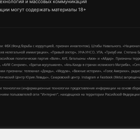
ехнологий и массовых коммуникаций
ции могут содержать материалы 18+
и: ФБК (Фонд борьбы с коррупцией, признан иноагентом), Штабы Навального, «Национал
тив нелегальной иммиграции», «Правый сектор», УНА-УНСО, УПА, «Тризуб им. Степана
российская политическая партия «Воля», АУЕ, батальоны «Азов» и «Айдар». Признаны т
сра, «АУМ Синрике», «Братья-мусульмане», «Аль-Каида в странах исламского Магриба», «С
и признаны: телеканал «Дождь», «Медуза», «Важные истории», «Голос Америки», радио «
еский Центр Юрия Левады», Сахаровский центр. Instagram и Facebook (Metа) запрещены 
 технологии (информационные технологии предоставления информации на основе сбора
ениям пользователей сети "Интернет", находящихся на территории Российской Федерации)