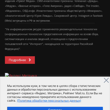
издания «Проект Медиа». СМИ-иноагентами признаны: телеканал «Дождь»,
«Медуза», «Важные истории», «Голос Америки», радио «Свобода», The Insider,
«Медиазона», ОВД-инфо. Иноагентами признаны общество/центр «Мемориал»,
«Аналитический Центр Юрия Левады», Сахаровский центр. Instagram и Facebook
(Metа) запрещены в РФ за экстремизм.
"На информационном ресурсе применяются рекомендательные технологии
(информационные технологии предоставления информации на основе сбора,
систематизации и анализа сведений, относящихся к предпочтениям
пользователей сети "Интернет", находящихся на территории Российской
Федерации)".
Подробнее
Мы используем куки, в том числе в целях сбора статистических
данных и обработки персональных данных с использованием
интернет-сервиса «Яндекс. Метрика», Рейтинг Mail.ru. Если Вы не
2015-2026- Информационное агентство МедиаПоток
согласны немедленно прекратите использование данного
сайта.
(Политика обработки персональных данных)
Для справки
Об издании
Пользовательское соглашение
Согласен