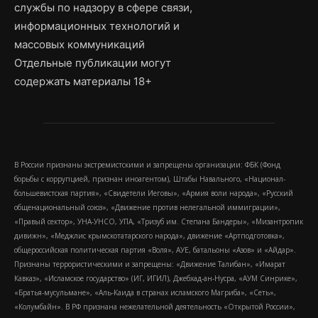
службы по надзору в сфере связи,
информационных технологий и
массовых коммуникаций
Отдельные публикации могут
содержать материалы 18+
В России признаны экстремистскими и запрещены организации: ФБК (Фонд
борьбы с коррупцией, признан иноагентом), Штабы Навального, «Национал-
большевистская партия», «Свидетели Иеговы», «Армия воли народа», «Русский
общенациональный союз», «Движение против нелегальной иммиграции»,
«Правый сектор», УНА-УНСО, УПА, «Тризуб им. Степана Бандеры», «Мизантропик
дивижн», «Меджлис крымскотатарского народа», движение «Артподготовка»,
общероссийская политическая партия «Воля», АУЕ, батальоны «Азов» и «Айдар».
Признаны террористическими и запрещены: «Движение Талибан», «Имарат
Кавказ», «Исламское государство» (ИГ, ИГИЛ), Джебхад-ан-Нусра, «АУМ Синрике»,
«Братья-мусульмане», «Аль-Каида в странах исламского Магриба», «Сеть»,
«Колумбайн». В РФ признана нежелательной деятельность «Открытой России»,