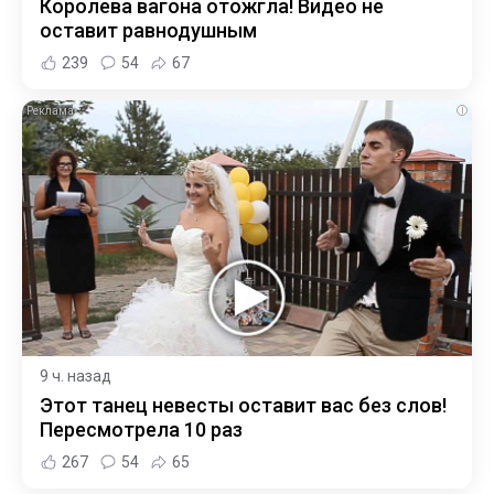
Королева вагона отожгла! Видео не
оставит равнодушным
239
54
67
i
9 ч. назад
Этот танец невесты оставит вас без слов!
Пересмотрела 10 раз
267
54
65