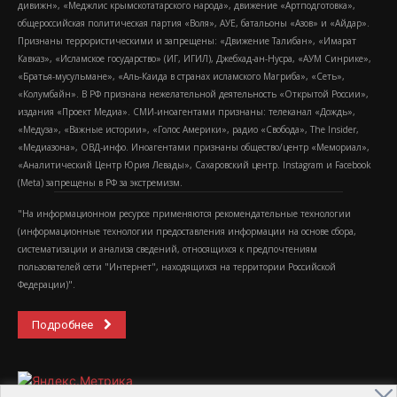
дивижн», «Меджлис крымскотатарского народа», движение «Артподготовка»,
общероссийская политическая партия «Воля», АУЕ, батальоны «Азов» и «Айдар».
Признаны террористическими и запрещены: «Движение Талибан», «Имарат
Кавказ», «Исламское государство» (ИГ, ИГИЛ), Джебхад-ан-Нусра, «АУМ Синрике»,
«Братья-мусульмане», «Аль-Каида в странах исламского Магриба», «Сеть»,
«Колумбайн». В РФ признана нежелательной деятельность «Открытой России»,
издания «Проект Медиа». СМИ-иноагентами признаны: телеканал «Дождь»,
«Медуза», «Важные истории», «Голос Америки», радио «Свобода», The Insider,
«Медиазона», ОВД-инфо. Иноагентами признаны общество/центр «Мемориал»,
«Аналитический Центр Юрия Левады», Сахаровский центр. Instagram и Facebook
(Metа) запрещены в РФ за экстремизм.
"На информационном ресурсе применяются рекомендательные технологии
(информационные технологии предоставления информации на основе сбора,
систематизации и анализа сведений, относящихся к предпочтениям
пользователей сети "Интернет", находящихся на территории Российской
Федерации)".
Подробнее