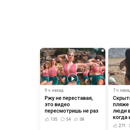
i
9 ч. назад
7 ч. наза
Ржу не переставая,
Скрыт
это видео
пляже
пересмотришь не раз
люди 
когда и
135
54
38
271