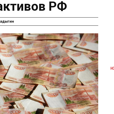
активов РФ
Радыгин
Н