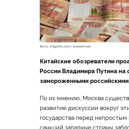
Фото: magnific.com / presdimsen
Китайские обозреватели про
России Владимира Путина на 
замороженными российскими а
По их мнению, Москва существ
развитие дискуссии вокруг эт
государства перед непростым
санкций западные страны заб