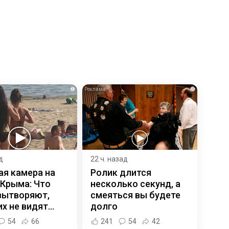
i
i
д
22 ч. назад
ая камера на
Ролик длится
 Крыма: Что
несколько секунд, а
вытворяют,
смеяться вы будете
х не видят...
долго
54
66
241
54
42