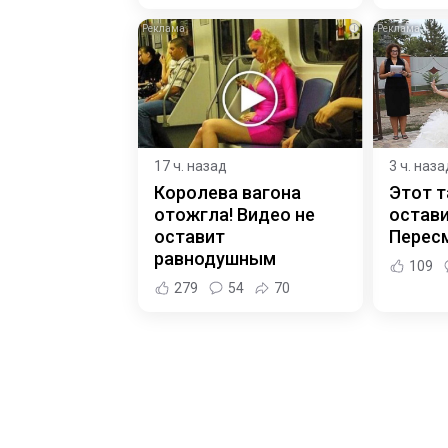
i
17 ч. назад
3 ч. наза
Королева вагона
Этот т
отожгла! Видео не
остави
оставит
Пересм
равнодушным
109
279
54
70