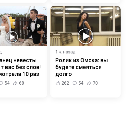
i
i
д
1 ч. назад
анец невесты
Ролик из Омска: вы
т вас без слов!
будете смеяться
отрела 10 раз
долго
54
68
262
54
70