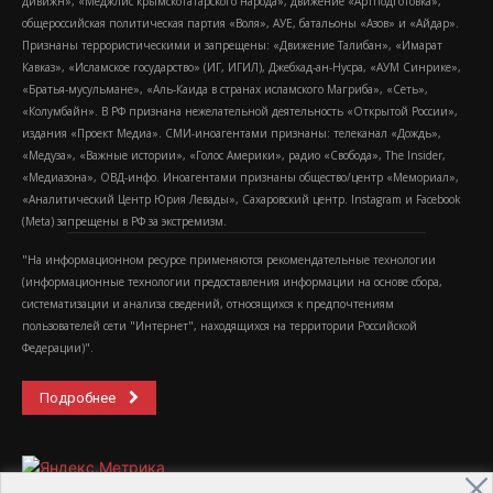
дивижн», «Меджлис крымскотатарского народа», движение «Артподготовка»,
общероссийская политическая партия «Воля», АУЕ, батальоны «Азов» и «Айдар».
Признаны террористическими и запрещены: «Движение Талибан», «Имарат
Кавказ», «Исламское государство» (ИГ, ИГИЛ), Джебхад-ан-Нусра, «АУМ Синрике»,
«Братья-мусульмане», «Аль-Каида в странах исламского Магриба», «Сеть»,
«Колумбайн». В РФ признана нежелательной деятельность «Открытой России»,
издания «Проект Медиа». СМИ-иноагентами признаны: телеканал «Дождь»,
«Медуза», «Важные истории», «Голос Америки», радио «Свобода», The Insider,
«Медиазона», ОВД-инфо. Иноагентами признаны общество/центр «Мемориал»,
«Аналитический Центр Юрия Левады», Сахаровский центр. Instagram и Facebook
(Metа) запрещены в РФ за экстремизм.
"На информационном ресурсе применяются рекомендательные технологии
(информационные технологии предоставления информации на основе сбора,
систематизации и анализа сведений, относящихся к предпочтениям
пользователей сети "Интернет", находящихся на территории Российской
Федерации)".
Подробнее