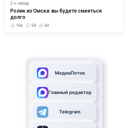
2 ч. назад
Ролик из Омска: вы будете смеяться
долго
166
54
60
МедиаПоток
Главный редактор
Telegram