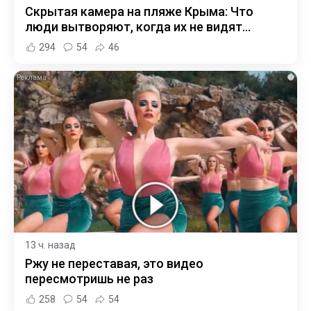
Скрытая камера на пляже Крыма: Что
люди вытворяют, когда их не видят...
294
54
46
i
13 ч. назад
Ржу не переставая, это видео
пересмотришь не раз
258
54
54