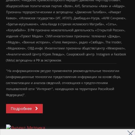
дивижн», «Меджлис крымскотатарского народа», движение «Артподготовка»,
общероссийская политическая партия «Воля», АУЕ, батальоны «Азов» и «Айдар».
Признаны террористическими и запрещены: «Движение Талибан», «Имарат
Кавказ», «Исламское государство» (ИГ, ИГИЛ), Джебхад-ан-Нусра, «АУМ Синрике»,
«Братья-мусульмане», «Аль-Каида в странах исламского Магриба», «Сеть»,
«Колумбайн». В РФ признана нежелательной деятельность «Открытой России»,
издания «Проект Медиа». СМИ-иноагентами признаны: телеканал «Дождь»,
«Медуза», «Важные истории», «Голос Америки», радио «Свобода», The Insider,
«Медиазона», ОВД-инфо. Иноагентами признаны общество/центр «Мемориал»,
«Аналитический Центр Юрия Левады», Сахаровский центр. Instagram и Facebook
(Metа) запрещены в РФ за экстремизм.
"На информационном ресурсе применяются рекомендательные технологии
(информационные технологии предоставления информации на основе сбора,
систематизации и анализа сведений, относящихся к предпочтениям
пользователей сети "Интернет", находящихся на территории Российской
Федерации)".
Подробнее