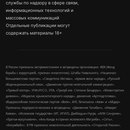
службы по надзору в сфере связи,
информационных технологий и
массовых коммуникаций
Отдельные публикации могут
содержать материалы 18+
В России признаны экстремистскими и запрещены организации: ФБК (Фонд
борьбы с коррупцией, признан иноагентом), Штабы Навального, «Национал-
большевистская партия», «Свидетели Иеговы», «Армия воли народа», «Русский
общенациональный союз», «Движение против нелегальной иммиграции»,
«Правый сектор», УНА-УНСО, УПА, «Тризуб им. Степана Бандеры», «Мизантропик
дивижн», «Меджлис крымскотатарского народа», движение «Артподготовка»,
общероссийская политическая партия «Воля», АУЕ, батальоны «Азов» и «Айдар».
Признаны террористическими и запрещены: «Движение Талибан», «Имарат
Кавказ», «Исламское государство» (ИГ, ИГИЛ), Джебхад-ан-Нусра, «АУМ Синрике»,
«Братья-мусульмане», «Аль-Каида в странах исламского Магриба», «Сеть»,
«Колумбайн». В РФ признана нежелательной деятельность «Открытой России»,