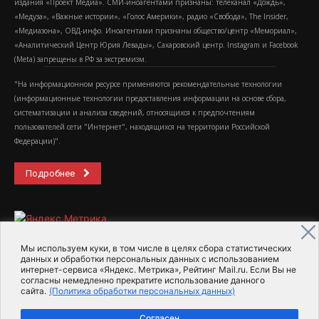
издания «Проект Медиа». СМИ-иноагентами признаны: телеканал «Дождь»,
«Медуза», «Важные истории», «Голос Америки», радио «Свобода», The Insider,
«Медиазона», ОВД-инфо. Иноагентами признаны общество/центр «Мемориал»,
«Аналитический Центр Юрия Левады», Сахаровский центр. Instagram и Facebook
(Metа) запрещены в РФ за экстремизм.
"На информационном ресурсе применяются рекомендательные технологии
(информационные технологии предоставления информации на основе сбора,
систематизации и анализа сведений, относящихся к предпочтениям
пользователей сети "Интернет", находящихся на территории Российской
Федерации)".
Подробнее
Мы используем куки, в том числе в целях сбора статистических
данных и обработки персональных данных с использованием
интернет-сервиса «Яндекс. Метрика», Рейтинг Mail.ru. Если Вы не
2015-2026- Информационное агентство МедиаПоток
согласны немедленно прекратите использование данного
сайта.
(Политика обработки персональных данных)
Для справки
Об издании
Пользовательское соглашение
Согласен