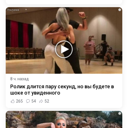
i
8 ч. назад
Ролик длится пару секунд, но вы будете в
шоке от увиденного
265
54
52
i