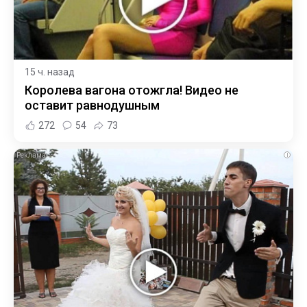
15 ч. назад
Королева вагона отожгла! Видео не
оставит равнодушным
272
54
73
i