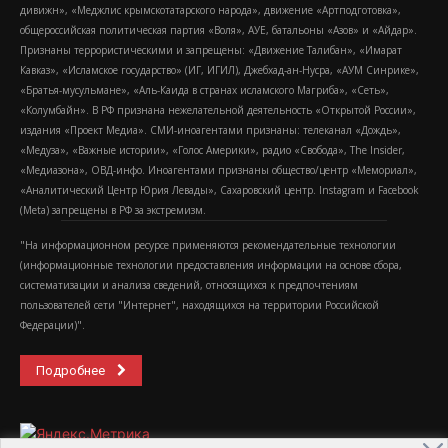
дивижн», «Меджлис крымскотатарского народа», движение «Артподготовка»,
общероссийская политическая партия «Воля», АУЕ, батальоны «Азов» и «Айдар».
Признаны террористическими и запрещены: «Движение Талибан», «Имарат
Кавказ», «Исламское государство» (ИГ, ИГИЛ), Джебхад-ан-Нусра, «АУМ Синрике»,
«Братья-мусульмане», «Аль-Каида в странах исламского Магриба», «Сеть»,
«Колумбайн». В РФ признана нежелательной деятельность «Открытой России»,
издания «Проект Медиа». СМИ-иноагентами признаны: телеканал «Дождь»,
«Медуза», «Важные истории», «Голос Америки», радио «Свобода», The Insider,
«Медиазона», ОВД-инфо. Иноагентами признаны общество/центр «Мемориал»,
«Аналитический Центр Юрия Левады», Сахаровский центр. Instagram и Facebook
(Metа) запрещены в РФ за экстремизм.
"На информационном ресурсе применяются рекомендательные технологии
(информационные технологии предоставления информации на основе сбора,
систематизации и анализа сведений, относящихся к предпочтениям
пользователей сети "Интернет", находящихся на территории Российской
Федерации)".
Подробнее