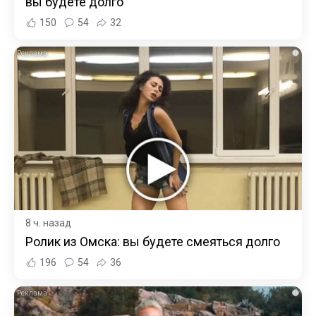
вы будете долго
150
54
32
i
8 ч. назад
Ролик из Омска: вы будете смеяться долго
196
54
36
i