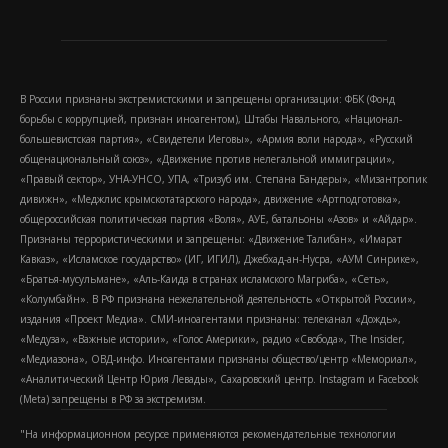
В России признаны экстремистскими и запрещены организации: ФБК (Фонд
борьбы с коррупцией, признан иноагентом), Штабы Навального, «Национал-
большевистская партия», «Свидетели Иеговы», «Армия воли народа», «Русский
общенациональный союз», «Движение против нелегальной иммиграции»,
«Правый сектор», УНА-УНСО, УПА, «Тризуб им. Степана Бандеры», «Мизантропик
дивижн», «Меджлис крымскотатарского народа», движение «Артподготовка»,
общероссийская политическая партия «Воля», АУЕ, батальоны «Азов» и «Айдар».
Признаны террористическими и запрещены: «Движение Талибан», «Имарат
Кавказ», «Исламское государство» (ИГ, ИГИЛ), Джебхад-ан-Нусра, «АУМ Синрике»,
«Братья-мусульмане», «Аль-Каида в странах исламского Магриба», «Сеть»,
«Колумбайн». В РФ признана нежелательной деятельность «Открытой России»,
издания «Проект Медиа». СМИ-иноагентами признаны: телеканал «Дождь»,
«Медуза», «Важные истории», «Голос Америки», радио «Свобода», The Insider,
«Медиазона», ОВД-инфо. Иноагентами признаны общество/центр «Мемориал»,
«Аналитический Центр Юрия Левады», Сахаровский центр. Instagram и Facebook
(Metа) запрещены в РФ за экстремизм.
"На информационном ресурсе применяются рекомендательные технологии