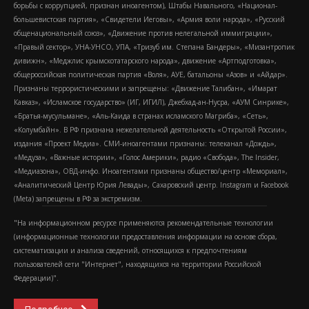
борьбы с коррупцией, признан иноагентом), Штабы Навального, «Национал-
большевистская партия», «Свидетели Иеговы», «Армия воли народа», «Русский
общенациональный союз», «Движение против нелегальной иммиграции»,
«Правый сектор», УНА-УНСО, УПА, «Тризуб им. Степана Бандеры», «Мизантропик
дивижн», «Меджлис крымскотатарского народа», движение «Артподготовка»,
общероссийская политическая партия «Воля», АУЕ, батальоны «Азов» и «Айдар».
Признаны террористическими и запрещены: «Движение Талибан», «Имарат
Кавказ», «Исламское государство» (ИГ, ИГИЛ), Джебхад-ан-Нусра, «АУМ Синрике»,
«Братья-мусульмане», «Аль-Каида в странах исламского Магриба», «Сеть»,
«Колумбайн». В РФ признана нежелательной деятельность «Открытой России»,
издания «Проект Медиа». СМИ-иноагентами признаны: телеканал «Дождь»,
«Медуза», «Важные истории», «Голос Америки», радио «Свобода», The Insider,
«Медиазона», ОВД-инфо. Иноагентами признаны общество/центр «Мемориал»,
«Аналитический Центр Юрия Левады», Сахаровский центр. Instagram и Facebook
(Metа) запрещены в РФ за экстремизм.
"На информационном ресурсе применяются рекомендательные технологии
(информационные технологии предоставления информации на основе сбора,
систематизации и анализа сведений, относящихся к предпочтениям
пользователей сети "Интернет", находящихся на территории Российской
Федерации)".