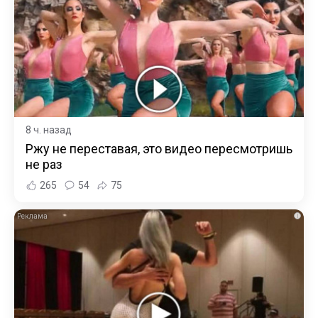
8 ч. назад
Ржу не переставая, это видео пересмотришь
не раз
265
54
75
i