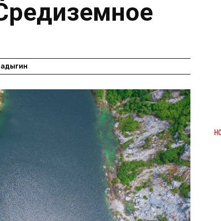
Средиземное
Радыгин
Н