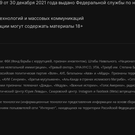
9 от 30 декабря 2021 года выдано Федеральной службы по н
ехнологий и массовых коммуникаций
ции могут содержать материалы 18+
и: ФБК (Фонд борьбы с коррупцией, признан иноагентом), Штабы Навального, «Национал
тив нелегальной иммиграции», «Правый сектор», УНА-УНСО, УПА, «Тризуб им. Степана
российская политическая партия «Воля», АУЕ, батальоны «Азов» и «Айдар». Признаны т
сра, «АУМ Синрике», «Братья-мусульмане», «Аль-Каида в странах исламского Магриба», «С
и признаны: телеканал «Дождь», «Медуза», «Важные истории», «Голос Америки», радио «
еский Центр Юрия Левады», Сахаровский центр. Instagram и Facebook (Metа) запрещены 
 технологии (информационные технологии предоставления информации на основе сбора
ениям пользователей сети "Интернет", находящихся на территории Российской Федерации)