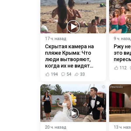
17 ч. назад
9 ч. наза
Скрытая камера на
Ржу не
пляже Крыма: Что
это ви
люди вытворяют,
пересм
когда их не видят...
112
194
54
33
i
20 ч. назад
13 ч. на