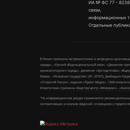
ИА № ФС 77 - 8238
связи,
информационных т
Отдельные публика
В России признаны экстремистскими и запрещены организаци
народа», «Русский общенациональный союз», «Движение про
крымскотатарского народа», движение «Артподготовка», обще
Кавказ», «Исламское государство» (ИГ, ИГИЛ), Джебхад-ан-Ну
«Открытой России», издания «Проект Медиа». СМИ-иноагентам
Иноагентами признаны общество/центр «Мемориал», «Аналитич
"На информационном ресурсе применяются рекомендательные
систематизации и анализа сведений, относящихся к предпочт