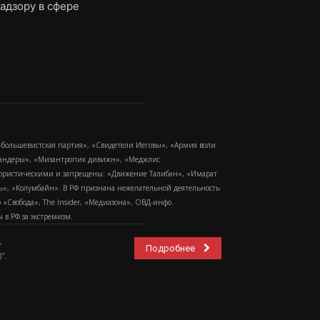
адзору в сфере
-большевистская партия», «Свидетели Иеговы», «Армия воли
 Бандеры», «Мизантропик дивижн», «Меджлис
еррористическими и запрещены: «Движение Талибан», «Имарат
еть», «Колумбайн». В РФ признана нежелательной деятельность
Свобода», The Insider, «Медиазона», ОВД-инфо.
в РФ за экстремизм.
,
Подробнее
".