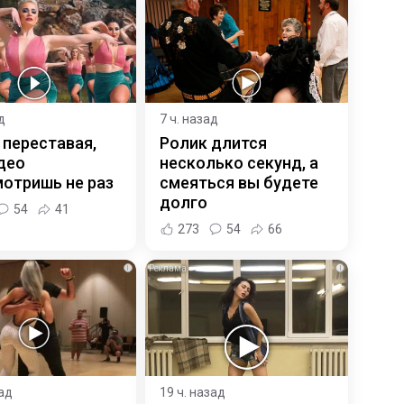
д
7 ч. назад
 переставая,
Ролик длится
део
несколько секунд, а
отришь не раз
смеяться вы будете
долго
54
41
273
54
66
i
i
зад
19 ч. назад