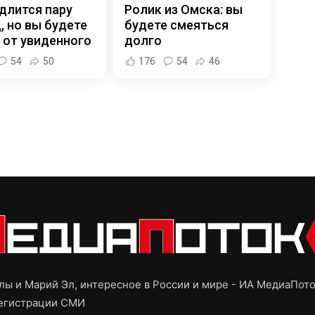
длится пару
Ролик из Омска: вы
, но вы будете
будете смеяться
 от увиденного
долго
54
50
176
54
46
ы и Марий Эл, интересное в России и мире - ИА МедиаПот
регистрации СМИ