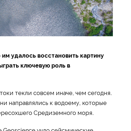
о им удалось восстановить картину
ыграть ключевую роль в
оки текли совсем иначе, чем сегодня.
они направлялись к водоему, которые
ересохшего Средиземного моря.
e Geoscience учло сейсмические