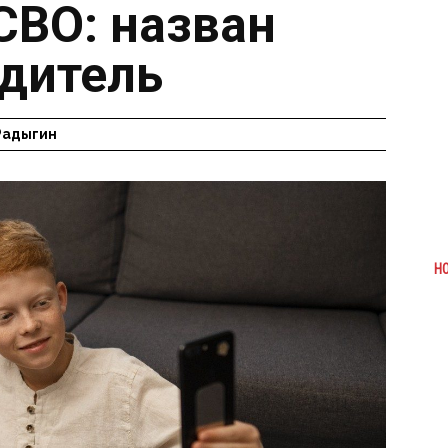
СВО: назван
дитель
Радыгин
Н