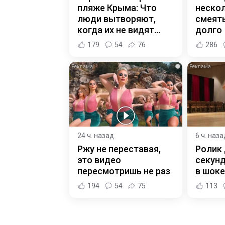
пляже Крыма: Что
нескол
люди вытворяют,
смеять
когда их не видят...
долго
179
54
76
286
i
24 ч. назад
6 ч. наза
Ржу не переставая,
Ролик 
это видео
секунд
пересмотришь не раз
в шоке
194
54
75
113