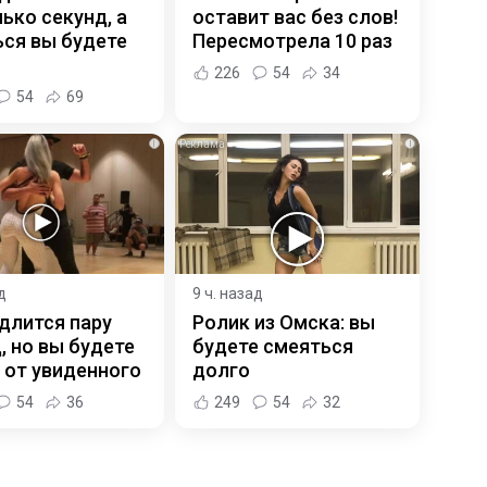
ько секунд, а
оставит вас без слов!
ся вы будете
Пересмотрела 10 раз
226
54
34
54
69
i
i
д
9 ч. назад
длится пару
Ролик из Омска: вы
, но вы будете
будете смеяться
 от увиденного
долго
54
36
249
54
32