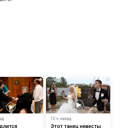
i
i
зад
12 ч. назад
 длится
Этот танец невесты