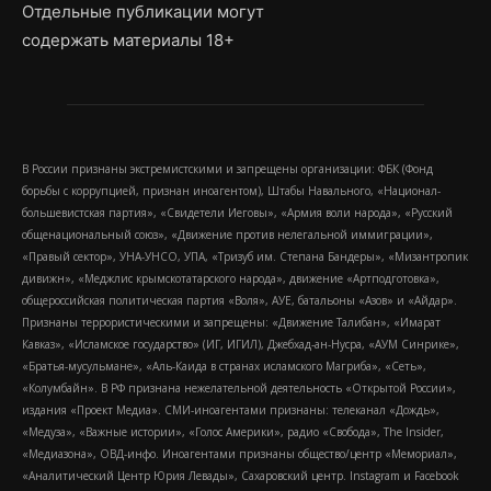
Отдельные публикации могут
содержать материалы 18+
В России признаны экстремистскими и запрещены организации: ФБК (Фонд
борьбы с коррупцией, признан иноагентом), Штабы Навального, «Национал-
большевистская партия», «Свидетели Иеговы», «Армия воли народа», «Русский
общенациональный союз», «Движение против нелегальной иммиграции»,
«Правый сектор», УНА-УНСО, УПА, «Тризуб им. Степана Бандеры», «Мизантропик
дивижн», «Меджлис крымскотатарского народа», движение «Артподготовка»,
общероссийская политическая партия «Воля», АУЕ, батальоны «Азов» и «Айдар».
Признаны террористическими и запрещены: «Движение Талибан», «Имарат
Кавказ», «Исламское государство» (ИГ, ИГИЛ), Джебхад-ан-Нусра, «АУМ Синрике»,
«Братья-мусульмане», «Аль-Каида в странах исламского Магриба», «Сеть»,
«Колумбайн». В РФ признана нежелательной деятельность «Открытой России»,
издания «Проект Медиа». СМИ-иноагентами признаны: телеканал «Дождь»,
«Медуза», «Важные истории», «Голос Америки», радио «Свобода», The Insider,
«Медиазона», ОВД-инфо. Иноагентами признаны общество/центр «Мемориал»,
«Аналитический Центр Юрия Левады», Сахаровский центр. Instagram и Facebook