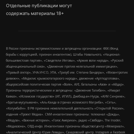
Отдельные публикации могут
содержать материалы 18+
В России признаны экстремистскими и запрещены организации: ФБК (Фонд
борьбы с коррупцией, признан иноагентом), Штабы Навального, «Национал-
большевистская партия», «Свидетели Иеговы», «Армия воли народа», «Русский
общенациональный союз», «Движение против нелегальной иммиграции»,
«Правый сектор», УНА-УНСО, УПА, «Тризуб им. Степана Бандеры», «Мизантропик
дивижн», «Меджлис крымскотатарского народа», движение «Артподготовка»,
общероссийская политическая партия «Воля», АУЕ, батальоны «Азов» и «Айдар».
Признаны террористическими и запрещены: «Движение Талибан», «Имарат
Кавказ», «Исламское государство» (ИГ, ИГИЛ), Джебхад-ан-Нусра, «АУМ Синрике»,
«Братья-мусульмане», «Аль-Каида в странах исламского Магриба», «Сеть»,
«Колумбайн». В РФ признана нежелательной деятельность «Открытой России»,
издания «Проект Медиа». СМИ-иноагентами признаны: телеканал «Дождь»,
«Медуза», «Важные истории», «Голос Америки», радио «Свобода», The Insider,
«Медиазона», ОВД-инфо. Иноагентами признаны общество/центр «Мемориал»,
«Аналитический Центр Юрия Левады», Сахаровский центр. Instagram и Facebook