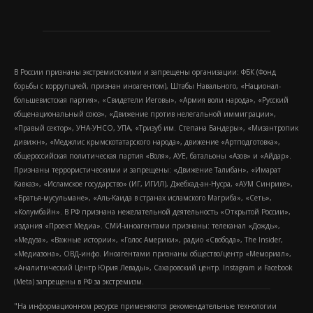
В России признаны экстремистскими и запрещены организации: ФБК (Фонд
борьбы с коррупцией, признан иноагентом), Штабы Навального, «Национал-
большевистская партия», «Свидетели Иеговы», «Армия воли народа», «Русский
общенациональный союз», «Движение против нелегальной иммиграции»,
«Правый сектор», УНА-УНСО, УПА, «Тризуб им. Степана Бандеры», «Мизантропик
дивижн», «Меджлис крымскотатарского народа», движение «Артподготовка»,
общероссийская политическая партия «Воля», АУЕ, батальоны «Азов» и «Айдар».
Признаны террористическими и запрещены: «Движение Талибан», «Имарат
Кавказ», «Исламское государство» (ИГ, ИГИЛ), Джебхад-ан-Нусра, «АУМ Синрике»,
«Братья-мусульмане», «Аль-Каида в странах исламского Магриба», «Сеть»,
«Колумбайн». В РФ признана нежелательной деятельность «Открытой России»,
издания «Проект Медиа». СМИ-иноагентами признаны: телеканал «Дождь»,
«Медуза», «Важные истории», «Голос Америки», радио «Свобода», The Insider,
«Медиазона», ОВД-инфо. Иноагентами признаны общество/центр «Мемориал»,
«Аналитический Центр Юрия Левады», Сахаровский центр. Instagram и Facebook
(Metа) запрещены в РФ за экстремизм.
"На информационном ресурсе применяются рекомендательные технологии