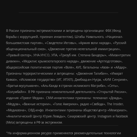
В России признаны экстремистскими и запрещены организации: ФБК (Фонд
борьбы с коррупцией, признан иноагентом), Штабы Навального, «Национал-
большевистская партия», «Свидетели Иеговы», «Армия воли народа», «Русский
общенациональный союз», «Движение против нелегальной иммиграции»,
«Правый сектор», УНА-УНСО, УПА, «Тризуб им. Степана Бандеры», «Мизантропик
дивижн», «Меджлис крымскотатарского народа», движение «Артподготовка»,
общероссийская политическая партия «Воля», АУЕ, батальоны «Азов» и «Айдар».
Признаны террористическими и запрещены: «Движение Талибан», «Имарат
Кавказ», «Исламское государство» (ИГ, ИГИЛ), Джебхад-ан-Нусра, «АУМ Синрике»,
«Братья-мусульмане», «Аль-Каида в странах исламского Магриба», «Сеть»,
«Колумбайн». В РФ признана нежелательной деятельность «Открытой России»,
издания «Проект Медиа». СМИ-иноагентами признаны: телеканал «Дождь»,
«Медуза», «Важные истории», «Голос Америки», радио «Свобода», The Insider,
«Медиазона», ОВД-инфо. Иноагентами признаны общество/центр «Мемориал»,
«Аналитический Центр Юрия Левады», Сахаровский центр. Instagram и Facebook
(Metа) запрещены в РФ за экстремизм.
"На информационном ресурсе применяются рекомендательные технологии