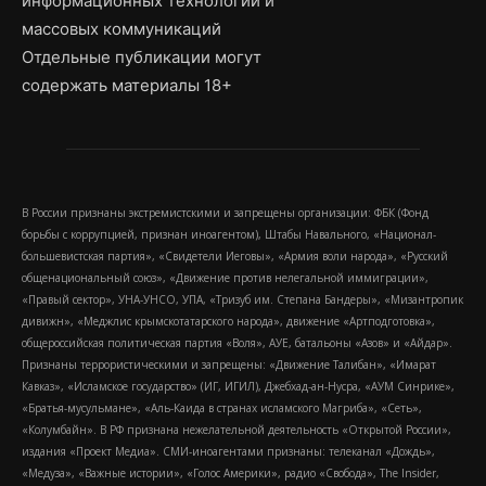
информационных технологий и
массовых коммуникаций
Отдельные публикации могут
содержать материалы 18+
В России признаны экстремистскими и запрещены организации: ФБК (Фонд
борьбы с коррупцией, признан иноагентом), Штабы Навального, «Национал-
большевистская партия», «Свидетели Иеговы», «Армия воли народа», «Русский
общенациональный союз», «Движение против нелегальной иммиграции»,
«Правый сектор», УНА-УНСО, УПА, «Тризуб им. Степана Бандеры», «Мизантропик
дивижн», «Меджлис крымскотатарского народа», движение «Артподготовка»,
общероссийская политическая партия «Воля», АУЕ, батальоны «Азов» и «Айдар».
Признаны террористическими и запрещены: «Движение Талибан», «Имарат
Кавказ», «Исламское государство» (ИГ, ИГИЛ), Джебхад-ан-Нусра, «АУМ Синрике»,
«Братья-мусульмане», «Аль-Каида в странах исламского Магриба», «Сеть»,
«Колумбайн». В РФ признана нежелательной деятельность «Открытой России»,
издания «Проект Медиа». СМИ-иноагентами признаны: телеканал «Дождь»,
«Медуза», «Важные истории», «Голос Америки», радио «Свобода», The Insider,