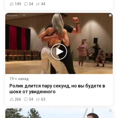
149
54
44
i
19 ч. назад
Ролик длится пару секунд, но вы будете в
шоке от увиденного
266
54
63
i