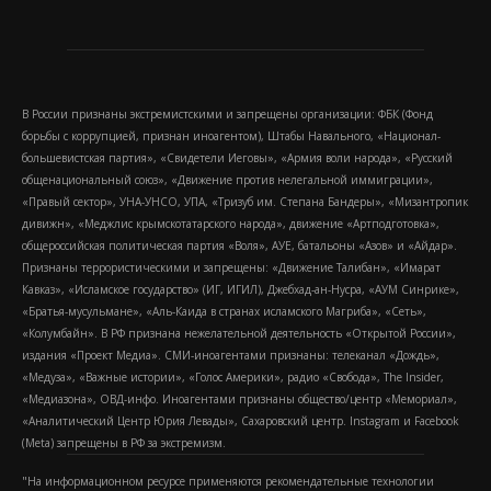
В России признаны экстремистскими и запрещены организации: ФБК (Фонд
борьбы с коррупцией, признан иноагентом), Штабы Навального, «Национал-
большевистская партия», «Свидетели Иеговы», «Армия воли народа», «Русский
общенациональный союз», «Движение против нелегальной иммиграции»,
«Правый сектор», УНА-УНСО, УПА, «Тризуб им. Степана Бандеры», «Мизантропик
дивижн», «Меджлис крымскотатарского народа», движение «Артподготовка»,
общероссийская политическая партия «Воля», АУЕ, батальоны «Азов» и «Айдар».
Признаны террористическими и запрещены: «Движение Талибан», «Имарат
Кавказ», «Исламское государство» (ИГ, ИГИЛ), Джебхад-ан-Нусра, «АУМ Синрике»,
«Братья-мусульмане», «Аль-Каида в странах исламского Магриба», «Сеть»,
«Колумбайн». В РФ признана нежелательной деятельность «Открытой России»,
издания «Проект Медиа». СМИ-иноагентами признаны: телеканал «Дождь»,
«Медуза», «Важные истории», «Голос Америки», радио «Свобода», The Insider,
«Медиазона», ОВД-инфо. Иноагентами признаны общество/центр «Мемориал»,
«Аналитический Центр Юрия Левады», Сахаровский центр. Instagram и Facebook
(Metа) запрещены в РФ за экстремизм.
"На информационном ресурсе применяются рекомендательные технологии