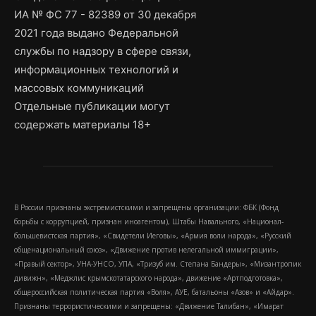
ИА № ФС 77 - 82389 от 30 декабря
2021 года выдано Федеральной
службы по надзору в сфере связи,
информационных технологий и
массовых коммуникаций
Отдельные публикации могут
содержать материалы 18+
В России признаны экстремистскими и запрещены организации: ФБК (Фонд
борьбы с коррупцией, признан иноагентом), Штабы Навального, «Национал-
большевистская партия», «Свидетели Иеговы», «Армия воли народа», «Русский
общенациональный союз», «Движение против нелегальной иммиграции»,
«Правый сектор», УНА-УНСО, УПА, «Тризуб им. Степана Бандеры», «Мизантропик
дивижн», «Меджлис крымскотатарского народа», движение «Артподготовка»,
общероссийская политическая партия «Воля», АУЕ, батальоны «Азов» и «Айдар».
Признаны террористическими и запрещены: «Движение Талибан», «Имарат