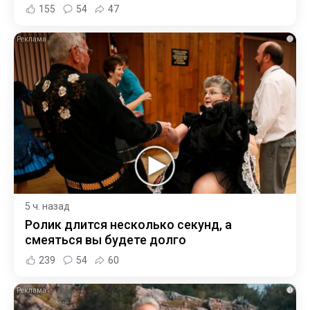
155
54
47
i
5 ч. назад
Ролик длится несколько секунд, а
смеяться вы будете долго
239
54
60
i