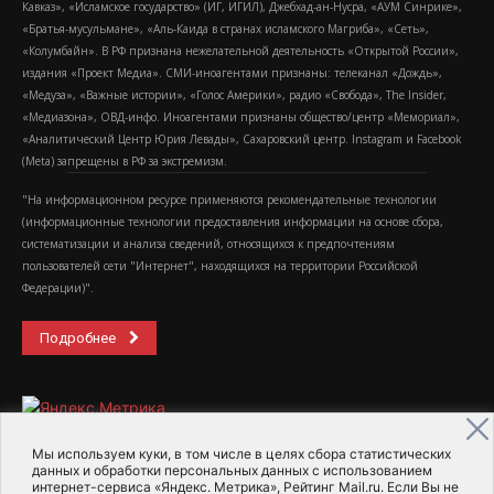
Кавказ», «Исламское государство» (ИГ, ИГИЛ), Джебхад-ан-Нусра, «АУМ Синрике»,
«Братья-мусульмане», «Аль-Каида в странах исламского Магриба», «Сеть»,
«Колумбайн». В РФ признана нежелательной деятельность «Открытой России»,
издания «Проект Медиа». СМИ-иноагентами признаны: телеканал «Дождь»,
«Медуза», «Важные истории», «Голос Америки», радио «Свобода», The Insider,
«Медиазона», ОВД-инфо. Иноагентами признаны общество/центр «Мемориал»,
«Аналитический Центр Юрия Левады», Сахаровский центр. Instagram и Facebook
(Metа) запрещены в РФ за экстремизм.
"На информационном ресурсе применяются рекомендательные технологии
(информационные технологии предоставления информации на основе сбора,
систематизации и анализа сведений, относящихся к предпочтениям
пользователей сети "Интернет", находящихся на территории Российской
Федерации)".
Подробнее
Мы используем куки, в том числе в целях сбора статистических
данных и обработки персональных данных с использованием
интернет-сервиса «Яндекс. Метрика», Рейтинг Mail.ru. Если Вы не