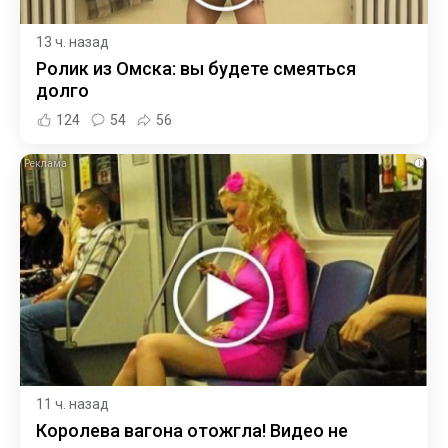
13 ч. назад
Ролик из Омска: вы будете смеяться
долго
124
54
56
i
11 ч. назад
Королева вагона отожгла! Видео не