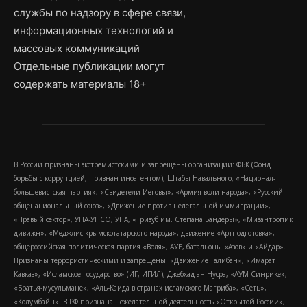
службы по надзору в сфере связи,
информационных технологий и
массовых коммуникаций
Отдельные публикации могут
содержать материалы 18+
В России признаны экстремистскими и запрещены организации: ФБК (Фонд
борьбы с коррупцией, признан иноагентом), Штабы Навального, «Национал-
большевистская партия», «Свидетели Иеговы», «Армия воли народа», «Русский
общенациональный союз», «Движение против нелегальной иммиграции»,
«Правый сектор», УНА-УНСО, УПА, «Тризуб им. Степана Бандеры», «Мизантропик
дивижн», «Меджлис крымскотатарского народа», движение «Артподготовка»,
общероссийская политическая партия «Воля», АУЕ, батальоны «Азов» и «Айдар».
Признаны террористическими и запрещены: «Движение Талибан», «Имарат
Кавказ», «Исламское государство» (ИГ, ИГИЛ), Джебхад-ан-Нусра, «АУМ Синрике»,
«Братья-мусульмане», «Аль-Каида в странах исламского Магриба», «Сеть»,
«Колумбайн». В РФ признана нежелательной деятельность «Открытой России»,