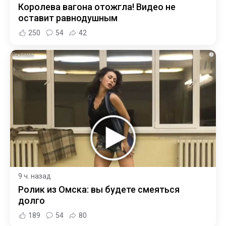
Королева вагона отожгла! Видео не
оставит равнодушным
250
54
42
i
9 ч. назад
Ролик из Омска: вы будете смеяться
долго
189
54
80