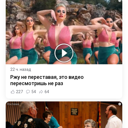
i
22 ч. назад
Ржу не переставая, это видео
пересмотришь не раз
227
54
64
i