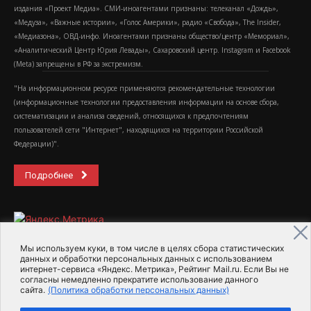
издания «Проект Медиа». СМИ-иноагентами признаны: телеканал «Дождь»,
«Медуза», «Важные истории», «Голос Америки», радио «Свобода», The Insider,
«Медиазона», ОВД-инфо. Иноагентами признаны общество/центр «Мемориал»,
«Аналитический Центр Юрия Левады», Сахаровский центр. Instagram и Facebook
(Metа) запрещены в РФ за экстремизм.
"На информационном ресурсе применяются рекомендательные технологии
(информационные технологии предоставления информации на основе сбора,
систематизации и анализа сведений, относящихся к предпочтениям
пользователей сети "Интернет", находящихся на территории Российской
Федерации)".
Подробнее
Мы используем куки, в том числе в целях сбора статистических
данных и обработки персональных данных с использованием
интернет-сервиса «Яндекс. Метрика», Рейтинг Mail.ru. Если Вы не
2015-2026- Информационное агентство МедиаПоток
согласны немедленно прекратите использование данного
сайта.
(Политика обработки персональных данных)
Для справки
Об издании
Пользовательское соглашение