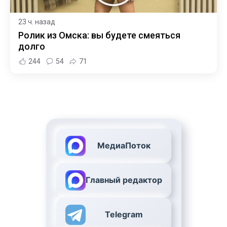
23 ч. назад
Ролик из Омска: вы будете смеяться
долго
244
54
71
МедиаПоток
Главный редактор
Telegram