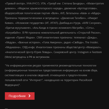
«Правый сектор», УНА-УНСО, УПА, «Тризуб им. Степана Бандеры», «Мизантропик
дивижн», «Меджлис крымскотатарского народа», движение «Артподготовка»,
общероссийская политическая партия «Воля», АУЕ, батальоны «Азов» и «Айдар».
Признаны террористическими и запрещены: «Движение Талибан», «Имарат
Кавказ», «Исламское государство» (ИГ, ИГИЛ), Джебхад-ан-Нусра, «АУМ Синрике»,
«Братья-мусульмане», «Аль-Каида в странах исламского Магриба», «Сеть»,
«Колумбайн». В РФ признана нежелательной деятельность «Открытой России»,
издания «Проект Медиа». СМИ-иноагентами признаны: телеканал «Дождь»,
«Медуза», «Важные истории», «Голос Америки», радио «Свобода», The Insider,
«Медиазона», ОВД-инфо. Иноагентами признаны общество/центр «Мемориал»,
«Аналитический Центр Юрия Левады», Сахаровский центр. Instagram и Facebook
(Metа) запрещены в РФ за экстремизм.
"На информационном ресурсе применяются рекомендательные технологии
(информационные технологии предоставления информации на основе сбора,
систематизации и анализа сведений, относящихся к предпочтениям
пользователей сети "Интернет", находящихся на территории Российской
Федерации)".
Подробнее