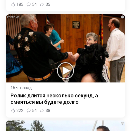
185
54
35
i
16 ч. назад
Ролик длится несколько секунд, а
смеяться вы будете долго
222
54
38
i