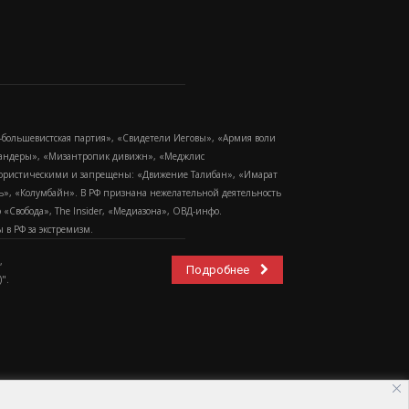
-большевистская партия», «Свидетели Иеговы», «Армия воли
 Бандеры», «Мизантропик дивижн», «Меджлис
еррористическими и запрещены: «Движение Талибан», «Имарат
еть», «Колумбайн». В РФ признана нежелательной деятельность
Свобода», The Insider, «Медиазона», ОВД-инфо.
в РФ за экстремизм.
,
Подробнее
".