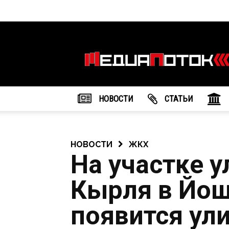
Информационное
агентство
"МедиаПоток"
НОВОСТИ
CТАТЬИ
НОВОСТИ
ЖКХ
На участке 
Кырля в Йош
появится ул