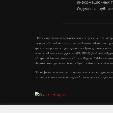
информационных т
Отдельные публика
В России признаны экстремистскими и запрещены организаци
народа», «Русский общенациональный союз», «Движение про
крымскотатарского народа», движение «Артподготовка», обще
Кавказ», «Исламское государство» (ИГ, ИГИЛ), Джебхад-ан-Ну
«Открытой России», издания «Проект Медиа». СМИ-иноагентам
Иноагентами признаны общество/центр «Мемориал», «Аналитич
"На информационном ресурсе применяются рекомендательные
систематизации и анализа сведений, относящихся к предпочт