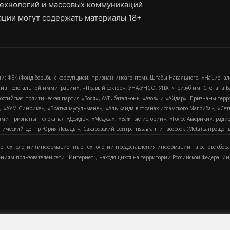
ехнологий и массовых коммуникаций
ции могут содержать материалы 18+
и: ФБК (Фонд борьбы с коррупцией, признан иноагентом), Штабы Навального, «Национал
тив нелегальной иммиграции», «Правый сектор», УНА-УНСО, УПА, «Тризуб им. Степана
российская политическая партия «Воля», АУЕ, батальоны «Азов» и «Айдар». Признаны т
сра, «АУМ Синрике», «Братья-мусульмане», «Аль-Каида в странах исламского Магриба», «С
и признаны: телеканал «Дождь», «Медуза», «Важные истории», «Голос Америки», радио «
еский Центр Юрия Левады», Сахаровский центр. Instagram и Facebook (Metа) запрещены 
 технологии (информационные технологии предоставления информации на основе сбора
ениям пользователей сети "Интернет", находящихся на территории Российской Федерации)