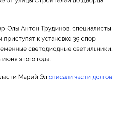
тке от улицы Строителей до Дворца
ар-Олы Антон Трудинов, специалисты
м приступят к установке 39 опор
еменные светодиодные светильники.
 июня этого года.
власти Марий Эл
списали части долгов