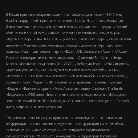
В России признаны экстремистскими и запрещены организации: ФБК (Фонд
борьбы с коррупцией, признан иноагентом), Штабы Навального, «Национал-
большевистская партия», «Свидетели Иеговы», «Армия воли народа», «Русский
общенациональный союз», «Движение против нелегальной иммиграции»,
«Правый сектор», УНА-УНСО, УПА, «Тризуб им. Степана Бандеры», «Мизантропик
дивижн», «Меджлис крымскотатарского народа», движение «Артподготовка»,
общероссийская политическая партия «Воля», АУЕ, батальоны «Азов» и «Айдар».
Признаны террористическими и запрещены: «Движение Талибан», «Имарат
Кавказ», «Исламское государство» (ИГ, ИГИЛ), Джебхад-ан-Нусра, «АУМ Синрике»,
«Братья-мусульмане», «Аль-Каида в странах исламского Магриба», «Сеть»,
«Колумбайн». В РФ признана нежелательной деятельность «Открытой России»,
издания «Проект Медиа». СМИ-иноагентами признаны: телеканал «Дождь»,
«Медуза», «Важные истории», «Голос Америки», радио «Свобода», The Insider,
«Медиазона», ОВД-инфо. Иноагентами признаны общество/центр «Мемориал»,
«Аналитический Центр Юрия Левады», Сахаровский центр. Instagram и Facebook
(Metа) запрещены в РФ за экстремизм.
"На информационном ресурсе применяются рекомендательные технологии
(информационные технологии предоставления информации на основе сбора,
систематизации и анализа сведений, относящихся к предпочтениям
пользователей сети "Интернет", находящихся на территории Российской