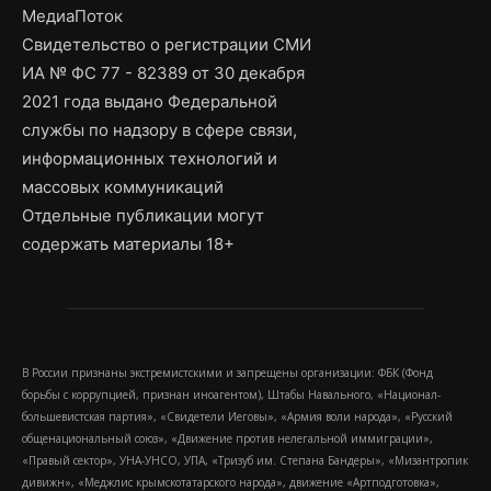
МедиаПоток
Свидетельство о регистрации СМИ
ИА № ФС 77 - 82389 от 30 декабря
2021 года выдано Федеральной
службы по надзору в сфере связи,
информационных технологий и
массовых коммуникаций
Отдельные публикации могут
содержать материалы 18+
В России признаны экстремистскими и запрещены организации: ФБК (Фонд
борьбы с коррупцией, признан иноагентом), Штабы Навального, «Национал-
большевистская партия», «Свидетели Иеговы», «Армия воли народа», «Русский
общенациональный союз», «Движение против нелегальной иммиграции»,
«Правый сектор», УНА-УНСО, УПА, «Тризуб им. Степана Бандеры», «Мизантропик
дивижн», «Меджлис крымскотатарского народа», движение «Артподготовка»,