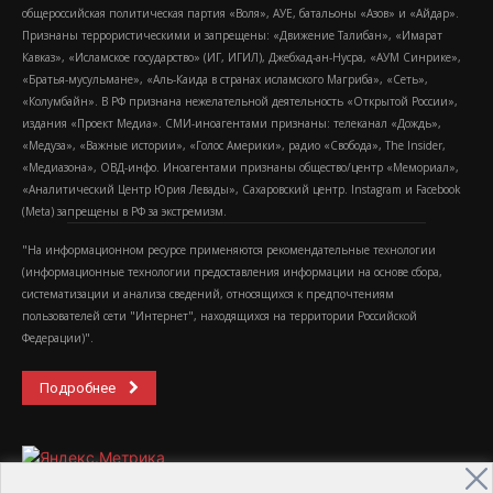
общероссийская политическая партия «Воля», АУЕ, батальоны «Азов» и «Айдар».
Признаны террористическими и запрещены: «Движение Талибан», «Имарат
Кавказ», «Исламское государство» (ИГ, ИГИЛ), Джебхад-ан-Нусра, «АУМ Синрике»,
«Братья-мусульмане», «Аль-Каида в странах исламского Магриба», «Сеть»,
«Колумбайн». В РФ признана нежелательной деятельность «Открытой России»,
издания «Проект Медиа». СМИ-иноагентами признаны: телеканал «Дождь»,
«Медуза», «Важные истории», «Голос Америки», радио «Свобода», The Insider,
«Медиазона», ОВД-инфо. Иноагентами признаны общество/центр «Мемориал»,
«Аналитический Центр Юрия Левады», Сахаровский центр. Instagram и Facebook
(Metа) запрещены в РФ за экстремизм.
"На информационном ресурсе применяются рекомендательные технологии
(информационные технологии предоставления информации на основе сбора,
систематизации и анализа сведений, относящихся к предпочтениям
пользователей сети "Интернет", находящихся на территории Российской
Федерации)".
Подробнее