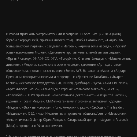
В России признаны экстремистскими и запрещены организации: ФБК (Фонд
борьбы с коррупцией, признан иноагентом), Штабы Навального, «Национал-
большевистская партия», «Свидетели Иеговы», «Армия воли народа», «Русский
общенациональный союз», «Движение против нелегальной иммиграции»,
«Правый сектор», УНА-УНСО, УПА, «Тризуб им. Степана Бандеры», «Мизантропик
дивижн», «Меджлис крымскотатарского народа», движение «Артподготовка»,
общероссийская политическая партия «Воля», АУЕ, батальоны «Азов» и «Айдар».
Признаны террористическими и запрещены: «Движение Талибан», «Имарат
Кавказ», «Исламское государство» (ИГ, ИГИЛ), Джебхад-ан-Нусра, «АУМ Синрике»,
«Братья-мусульмане», «Аль-Каида в странах исламского Магриба», «Сеть»,
«Колумбайн». В РФ признана нежелательной деятельность «Открытой России»,
издания «Проект Медиа». СМИ-иноагентами признаны: телеканал «Дождь»,
«Медуза», «Важные истории», «Голос Америки», радио «Свобода», The Insider,
«Медиазона», ОВД-инфо. Иноагентами признаны общество/центр «Мемориал»,
«Аналитический Центр Юрия Левады», Сахаровский центр. Instagram и Facebook
(Metа) запрещены в РФ за экстремизм.
"На информационном ресурсе применяются рекомендательные технологии