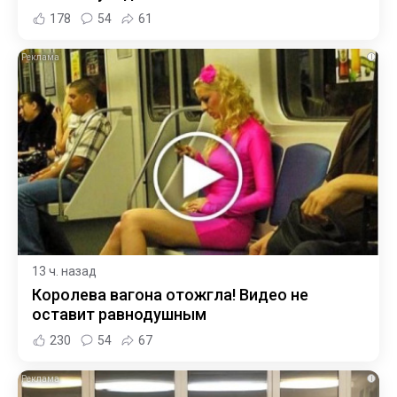
178
54
61
i
13 ч. назад
Королева вагона отожгла! Видео не
оставит равнодушным
230
54
67
i