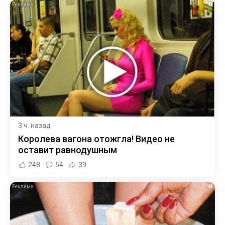
i
3 ч. назад
Королева вагона отожгла! Видео не
оставит равнодушным
248
54
39
i