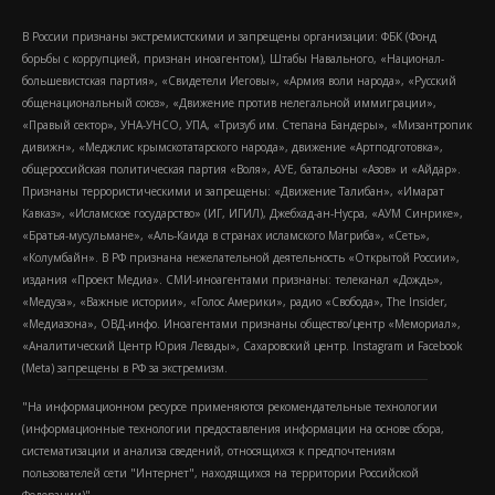
В России признаны экстремистскими и запрещены организации: ФБК (Фонд
борьбы с коррупцией, признан иноагентом), Штабы Навального, «Национал-
большевистская партия», «Свидетели Иеговы», «Армия воли народа», «Русский
общенациональный союз», «Движение против нелегальной иммиграции»,
«Правый сектор», УНА-УНСО, УПА, «Тризуб им. Степана Бандеры», «Мизантропик
дивижн», «Меджлис крымскотатарского народа», движение «Артподготовка»,
общероссийская политическая партия «Воля», АУЕ, батальоны «Азов» и «Айдар».
Признаны террористическими и запрещены: «Движение Талибан», «Имарат
Кавказ», «Исламское государство» (ИГ, ИГИЛ), Джебхад-ан-Нусра, «АУМ Синрике»,
«Братья-мусульмане», «Аль-Каида в странах исламского Магриба», «Сеть»,
«Колумбайн». В РФ признана нежелательной деятельность «Открытой России»,
издания «Проект Медиа». СМИ-иноагентами признаны: телеканал «Дождь»,
«Медуза», «Важные истории», «Голос Америки», радио «Свобода», The Insider,
«Медиазона», ОВД-инфо. Иноагентами признаны общество/центр «Мемориал»,
«Аналитический Центр Юрия Левады», Сахаровский центр. Instagram и Facebook
(Metа) запрещены в РФ за экстремизм.
"На информационном ресурсе применяются рекомендательные технологии
(информационные технологии предоставления информации на основе сбора,
систематизации и анализа сведений, относящихся к предпочтениям
пользователей сети "Интернет", находящихся на территории Российской
Федерации)".