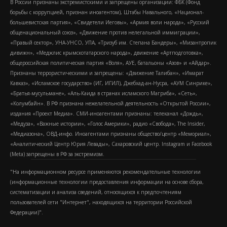
В России признаны экстремистскими и запрещены организации: ФБК (Фонд
борьбы с коррупцией, признан иноагентом), Штабы Навального, «Национал-
большевистская партия», «Свидетели Иеговы», «Армия воли народа», «Русский
общенациональный союз», «Движение против нелегальной иммиграции»,
«Правый сектор», УНА-УНСО, УПА, «Тризуб им. Степана Бандеры», «Мизантропик
дивижн», «Меджлис крымскотатарского народа», движение «Артподготовка»,
общероссийская политическая партия «Воля», АУЕ, батальоны «Азов» и «Айдар».
Признаны террористическими и запрещены: «Движение Талибан», «Имарат
Кавказ», «Исламское государство» (ИГ, ИГИЛ), Джебхад-ан-Нусра, «АУМ Синрике»,
«Братья-мусульмане», «Аль-Каида в странах исламского Магриба», «Сеть»,
«Колумбайн». В РФ признана нежелательной деятельность «Открытой России»,
издания «Проект Медиа». СМИ-иноагентами признаны: телеканал «Дождь»,
«Медуза», «Важные истории», «Голос Америки», радио «Свобода», The Insider,
«Медиазона», ОВД-инфо. Иноагентами признаны общество/центр «Мемориал»,
«Аналитический Центр Юрия Левады», Сахаровский центр. Instagram и Facebook
(Metа) запрещены в РФ за экстремизм.
"На информационном ресурсе применяются рекомендательные технологии
(информационные технологии предоставления информации на основе сбора,
систематизации и анализа сведений, относящихся к предпочтениям
пользователей сети "Интернет", находящихся на территории Российской
Федерации)".