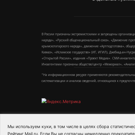
В России признаны экстремистскими и запрещены организаци
народа», «Русский общенациональный союз», «Движение про
крымскотатарского народа», движение «Артподготовка», обще
Кавказ», «Исламское государство» (ИГ, ИГИЛ), Джебхад-ан-Ну
«Открытой России», издания «Проект Медиа». СМИ-иноагентам
Иноагентами признаны общество/центр «Мемориал», «Аналитич
"На информационном ресурсе применяются рекомендательные
систематизации и анализа сведений, относящихся к предпочт
Мы используем куки, в том числе в целях сбора статистич
2015-2026- Информационное агентство МедиаПото
Рейтинг Mail.ru. Если Вы не согласны немедленно прекратите