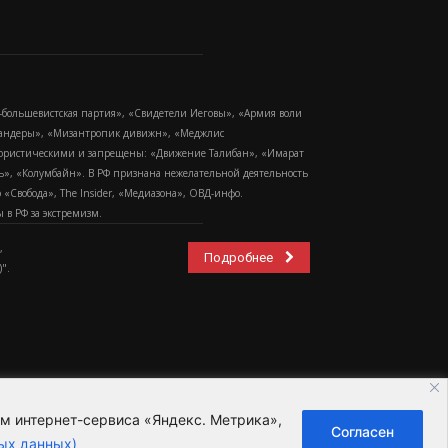
-большевистская партия», «Свидетели Иеговы», «Армия воли
 Бандеры», «Мизантропик дивижн», «Меджлис
еррористическими и запрещены: «Движение Талибан», «Имарат
еть», «Колумбайн». В РФ признана нежелательной деятельность
Свобода», The Insider, «Медиазона», ОВД-инфо.
в РФ за экстремизм.
,
Подробнее
".
ем интернет-сервиса «Яндекс. Метрика»,
Согласен
ьзовательское соглашение
ых данных)