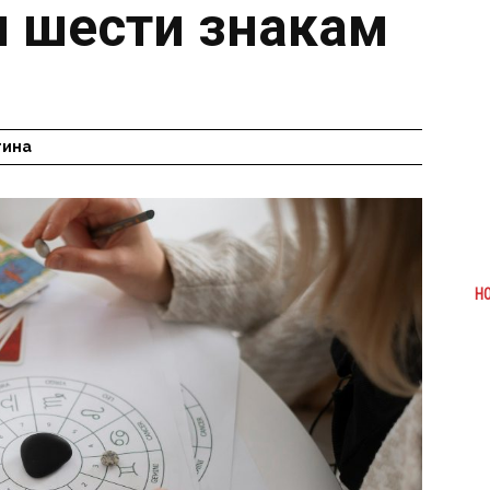
м шести знакам
гина
Н