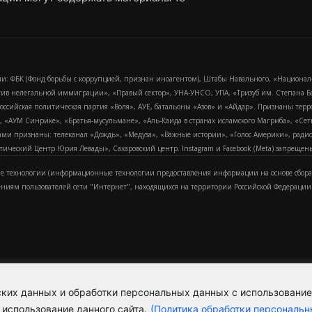
и: ФБК (Фонд борьбы с коррупцией, признан иноагентом), Штабы Навального, «Национал
тив нелегальной иммиграции», «Правый сектор», УНА-УНСО, УПА, «Тризуб им. Степана
российская политическая партия «Воля», АУЕ, батальоны «Азов» и «Айдар». Признаны т
сра, «АУМ Синрике», «Братья-мусульмане», «Аль-Каида в странах исламского Магриба», «С
и признаны: телеканал «Дождь», «Медуза», «Важные истории», «Голос Америки», радио «
еский Центр Юрия Левады», Сахаровский центр. Instagram и Facebook (Metа) запрещены 
 технологии (информационные технологии предоставления информации на основе сбора
ениям пользователей сети "Интернет", находящихся на территории Российской Федерации)
еских данных и обработки персональных данных с использовани
Для справки
Об издании
Пол
к
 использование данного сайта.
(Политика обработки персональн