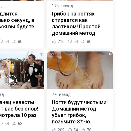
д
17 ч. назад
 длится
Грибок на ногтях
ько секунд, а
стирается как
ся вы будете
ластиком! Простой
домашний метод
54
80
216
54
80
i
i
зад
7 ч. назад
анец невесты
Ногти будут чистыми!
т вас без слов!
Домашний метод
отрела 10 раз
убьет грибок,
возьмите 3%-ю…
54
63
209
54
78