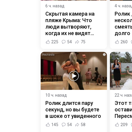
6 ч. назад
4 ч. наза
Скрытая камера на
Ролик
пляже Крыма: Что
нескол
люди вытворяют,
смеять
когда их не видят...
долго
225
54
75
260
i
10 ч. назад
22 ч. на
Ролик длится пару
Этот т
секунд, но вы будете
остави
в шоке от увиденного
Пересм
145
54
58
209