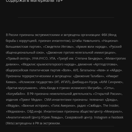
содержать материалы 18+
В России признаны экстремистскими и запрещены организации: ФБК (Фонд
борьбы с коррупцией, признан иноагентом), Штабы Навального, «Национал-
большевистская партия», «Свидетели Иеговы», «Армия воли народа», «Русский
общенациональный союз», «Движение против нелегальной иммиграции»,
«Правый сектор», УНА-УНСО, УПА, «Тризуб им. Степана Бандеры», «Мизантропик
дивижн», «Меджлис крымскотатарского народа», движение «Артподготовка»,
общероссийская политическая партия «Воля», АУЕ, батальоны «Азов» и «Айдар».
Признаны террористическими и запрещены: «Движение Талибан», «Имарат
Кавказ», «Исламское государство» (ИГ, ИГИЛ), Джебхад-ан-Нусра, «АУМ Синрике»,
«Братья-мусульмане», «Аль-Каида в странах исламского Магриба», «Сеть»,
«Колумбайн». В РФ признана нежелательной деятельность «Открытой России»,
издания «Проект Медиа». СМИ-иноагентами признаны: телеканал «Дождь»,
«Медуза», «Важные истории», «Голос Америки», радио «Свобода», The Insider,
«Медиазона», ОВД-инфо. Иноагентами признаны общество/центр «Мемориал»,
«Аналитический Центр Юрия Левады», Сахаровский центр. Instagram и Facebook
(Metа) запрещены в РФ за экстремизм.