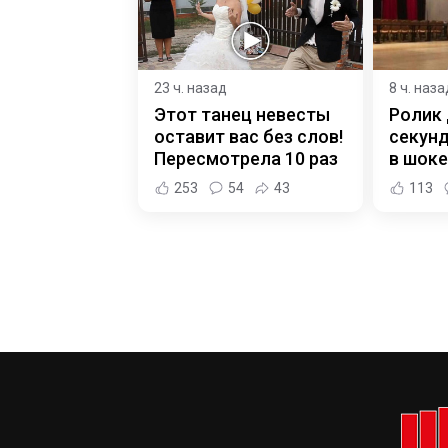
23 ч. назад
8 ч. наза
Этот танец невесты
Ролик 
оставит вас без слов!
секунд
Пересмотрела 10 раз
в шоке
253
54
43
113