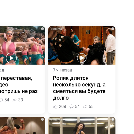
i
i
зад
7 ч. назад
 переставая,
Ролик длится
део
несколько секунд, а
отришь не раз
смеяться вы будете
долго
54
33
208
54
55
i
i