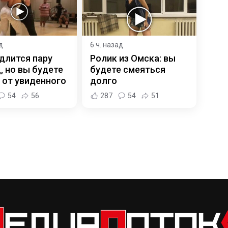
д
6 ч. назад
длится пару
Ролик из Омска: вы
, но вы будете
будете смеяться
 от увиденного
долго
54
56
287
54
51