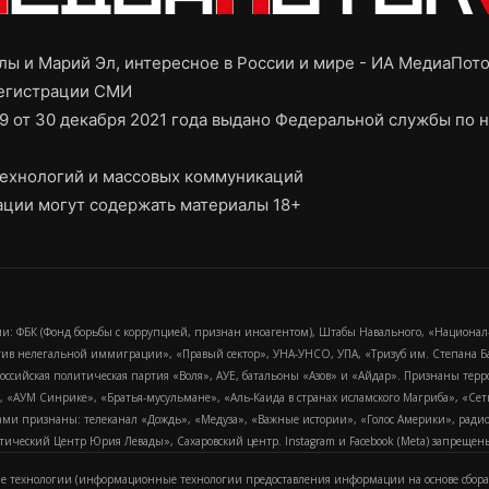
ы и Марий Эл, интересное в России и мире - ИА МедиаПот
регистрации СМИ
9 от 30 декабря 2021 года выдано Федеральной службы по н
ехнологий и массовых коммуникаций
ции могут содержать материалы 18+
и: ФБК (Фонд борьбы с коррупцией, признан иноагентом), Штабы Навального, «Национал
тив нелегальной иммиграции», «Правый сектор», УНА-УНСО, УПА, «Тризуб им. Степана
российская политическая партия «Воля», АУЕ, батальоны «Азов» и «Айдар». Признаны т
сра, «АУМ Синрике», «Братья-мусульмане», «Аль-Каида в странах исламского Магриба», «С
и признаны: телеканал «Дождь», «Медуза», «Важные истории», «Голос Америки», радио «
еский Центр Юрия Левады», Сахаровский центр. Instagram и Facebook (Metа) запрещены 
 технологии (информационные технологии предоставления информации на основе сбора