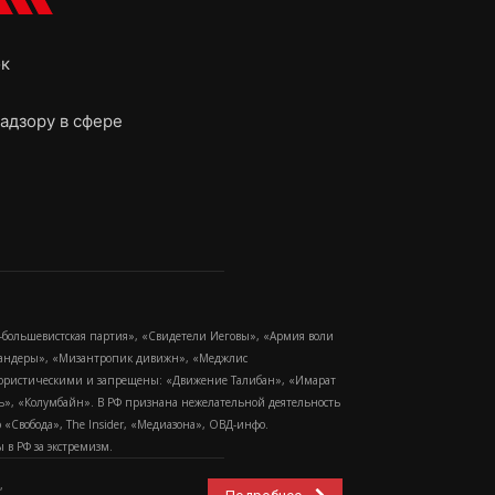
ок
адзору в сфере
-большевистская партия», «Свидетели Иеговы», «Армия воли
 Бандеры», «Мизантропик дивижн», «Меджлис
еррористическими и запрещены: «Движение Талибан», «Имарат
еть», «Колумбайн». В РФ признана нежелательной деятельность
Свобода», The Insider, «Медиазона», ОВД-инфо.
в РФ за экстремизм.
,