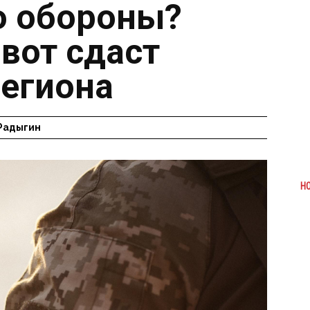
ю обороны?
вот сдаст
региона
Радыгин
Н