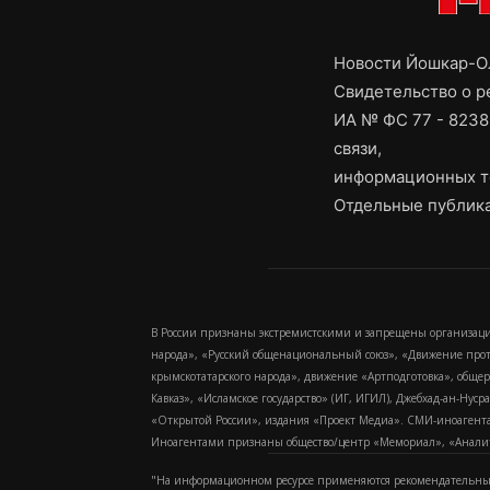
Новости Йошкар-Ол
Свидетельство о 
ИА № ФС 77 - 8238
связи,
информационных т
Отдельные публика
В России признаны экстремистскими и запрещены организаци
народа», «Русский общенациональный союз», «Движение про
крымскотатарского народа», движение «Артподготовка», обще
Кавказ», «Исламское государство» (ИГ, ИГИЛ), Джебхад-ан-Ну
«Открытой России», издания «Проект Медиа». СМИ-иноагентам
Иноагентами признаны общество/центр «Мемориал», «Аналитич
"На информационном ресурсе применяются рекомендательные