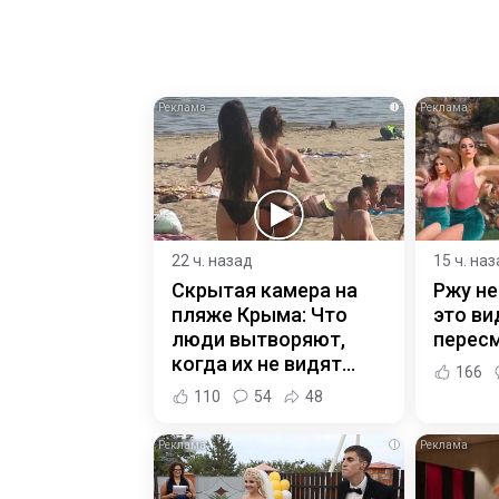
i
22 ч. назад
15 ч. на
Скрытая камера на
Ржу не
пляже Крыма: Что
это ви
люди вытворяют,
пересм
когда их не видят...
166
110
54
48
i