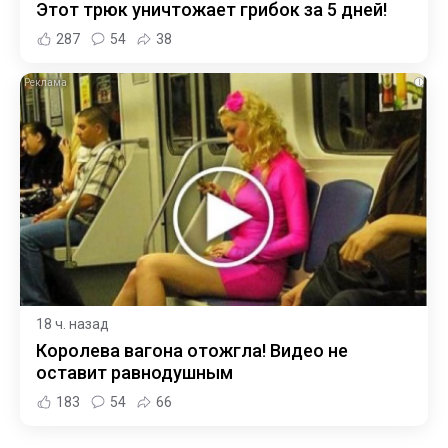
Этот трюк уничтожает грибок за 5 дней!
287
54
38
i
18 ч. назад
Королева вагона отожгла! Видео не
оставит равнодушным
183
54
66