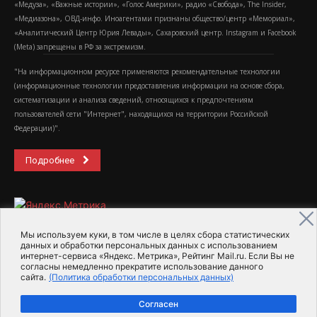
«Медуза», «Важные истории», «Голос Америки», радио «Свобода», The Insider,
«Медиазона», ОВД-инфо. Иноагентами признаны общество/центр «Мемориал»,
«Аналитический Центр Юрия Левады», Сахаровский центр. Instagram и Facebook
(Metа) запрещены в РФ за экстремизм.
"На информационном ресурсе применяются рекомендательные технологии
(информационные технологии предоставления информации на основе сбора,
систематизации и анализа сведений, относящихся к предпочтениям
пользователей сети "Интернет", находящихся на территории Российской
Федерации)".
Подробнее
Мы используем куки, в том числе в целях сбора статистических
данных и обработки персональных данных с использованием
интернет-сервиса «Яндекс. Метрика», Рейтинг Mail.ru. Если Вы не
2015-2026- Информационное агентство МедиаПоток
согласны немедленно прекратите использование данного
сайта.
(Политика обработки персональных данных)
Для справки
Об издании
Пользовательское соглашение
Согласен
Политика обработки персональных данных