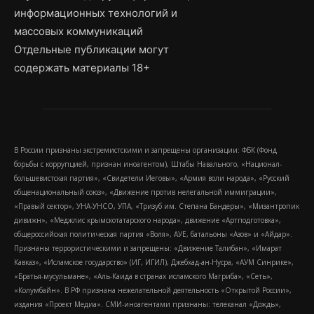
информационных технологий и
массовых коммуникаций
Отдельные публикации могут
содержать материалы 18+
В России признаны экстремистскими и запрещены организации: ФБК (Фонд
борьбы с коррупцией, признан иноагентом), Штабы Навального, «Национал-
большевистская партия», «Свидетели Иеговы», «Армия воли народа», «Русский
общенациональный союз», «Движение против нелегальной иммиграции»,
«Правый сектор», УНА-УНСО, УПА, «Тризуб им. Степана Бандеры», «Мизантропик
дивижн», «Меджлис крымскотатарского народа», движение «Артподготовка»,
общероссийская политическая партия «Воля», АУЕ, батальоны «Азов» и «Айдар».
Признаны террористическими и запрещены: «Движение Талибан», «Имарат
Кавказ», «Исламское государство» (ИГ, ИГИЛ), Джебхад-ан-Нусра, «АУМ Синрике»,
«Братья-мусульмане», «Аль-Каида в странах исламского Магриба», «Сеть»,
«Колумбайн». В РФ признана нежелательной деятельность «Открытой России»,
издания «Проект Медиа». СМИ-иноагентами признаны: телеканал «Дождь»,