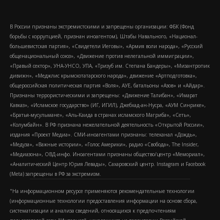
В России признаны экстремистскими и запрещены организации: ФБК (Фонд
борьбы с коррупцией, признан иноагентом), Штабы Навального, «Национал-
большевистская партия», «Свидетели Иеговы», «Армия воли народа», «Русский
общенациональный союз», «Движение против нелегальной иммиграции»,
«Правый сектор», УНА-УНСО, УПА, «Тризуб им. Степана Бандеры», «Мизантропик
дивижн», «Меджлис крымскотатарского народа», движение «Артподготовка»,
общероссийская политическая партия «Воля», АУЕ, батальоны «Азов» и «Айдар».
Признаны террористическими и запрещены: «Движение Талибан», «Имарат
Кавказ», «Исламское государство» (ИГ, ИГИЛ), Джебхад-ан-Нусра, «АУМ Синрике»,
«Братья-мусульмане», «Аль-Каида в странах исламского Магриба», «Сеть»,
«Колумбайн». В РФ признана нежелательной деятельность «Открытой России»,
издания «Проект Медиа». СМИ-иноагентами признаны: телеканал «Дождь»,
«Медуза», «Важные истории», «Голос Америки», радио «Свобода», The Insider,
«Медиазона», ОВД-инфо. Иноагентами признаны общество/центр «Мемориал»,
«Аналитический Центр Юрия Левады», Сахаровский центр. Instagram и Facebook
(Metа) запрещены в РФ за экстремизм.
"На информационном ресурсе применяются рекомендательные технологии
(информационные технологии предоставления информации на основе сбора,
систематизации и анализа сведений, относящихся к предпочтениям