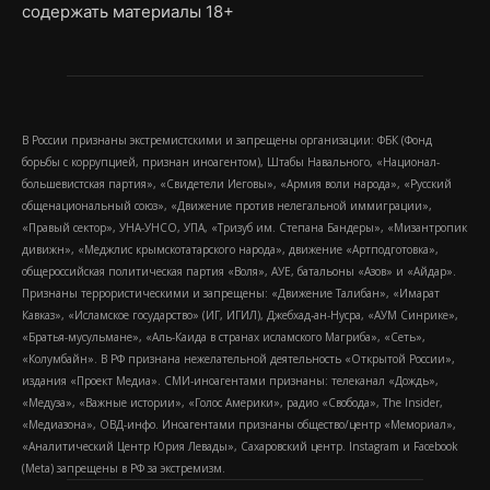
содержать материалы 18+
В России признаны экстремистскими и запрещены организации: ФБК (Фонд
борьбы с коррупцией, признан иноагентом), Штабы Навального, «Национал-
большевистская партия», «Свидетели Иеговы», «Армия воли народа», «Русский
общенациональный союз», «Движение против нелегальной иммиграции»,
«Правый сектор», УНА-УНСО, УПА, «Тризуб им. Степана Бандеры», «Мизантропик
дивижн», «Меджлис крымскотатарского народа», движение «Артподготовка»,
общероссийская политическая партия «Воля», АУЕ, батальоны «Азов» и «Айдар».
Признаны террористическими и запрещены: «Движение Талибан», «Имарат
Кавказ», «Исламское государство» (ИГ, ИГИЛ), Джебхад-ан-Нусра, «АУМ Синрике»,
«Братья-мусульмане», «Аль-Каида в странах исламского Магриба», «Сеть»,
«Колумбайн». В РФ признана нежелательной деятельность «Открытой России»,
издания «Проект Медиа». СМИ-иноагентами признаны: телеканал «Дождь»,
«Медуза», «Важные истории», «Голос Америки», радио «Свобода», The Insider,
«Медиазона», ОВД-инфо. Иноагентами признаны общество/центр «Мемориал»,
«Аналитический Центр Юрия Левады», Сахаровский центр. Instagram и Facebook
(Metа) запрещены в РФ за экстремизм.