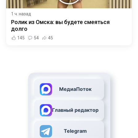
1 ч. назад
Ролик из Омска: вы будете смеяться
долго
145
54
45
МедиаПоток
Главный редактор
Telegram