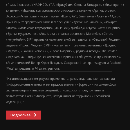
«Правый сектор», УНА-УНСО, УПА, «Тризуб им. Степана Бандеры», «Мизантропик
дивижн», «Меджлис крымскотатарского народа», движение «Артподготовка»,
общероссийская политическая партия «Воля», АУЕ, батальоны «Азов» и «Айдар».
Признаны террористическими и запрещены: «Движение Талибан», «Имарат
Кавказ», «Исламское государство» (ИГ, ИГИЛ), Джебхад-ан-Нусра, «АУМ Синрике»,
«Братья-мусульмане», «Аль-Каида в странах исламского Магриба», «Сеть»,
«Колумбайн». В РФ признана нежелательной деятельность «Открытой России»,
издания «Проект Медиа». СМИ-иноагентами признаны: телеканал «Дождь»,
«Медуза», «Важные истории», «Голос Америки», радио «Свобода», The Insider,
«Медиазона», ОВД-инфо. Иноагентами признаны общество/центр «Мемориал»,
«Аналитический Центр Юрия Левады», Сахаровский центр. Instagram и Facebook
(Metа) запрещены в РФ за экстремизм.
"На информационном ресурсе применяются рекомендательные технологии
(информационные технологии предоставления информации на основе сбора,
систематизации и анализа сведений, относящихся к предпочтениям
пользователей сети "Интернет", находящихся на территории Российской
Федерации)".
Подробнее