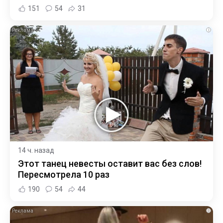
151
54
31
i
14 ч. назад
Этот танец невесты оставит вас без слов!
Пересмотрела 10 раз
190
54
44
i