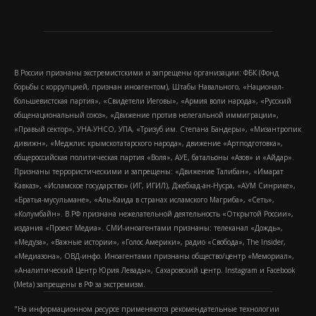
В России признаны экстремистскими и запрещены организации: ФБК (Фонд
борьбы с коррупцией, признан иноагентом), Штабы Навального, «Национал-
большевистская партия», «Свидетели Иеговы», «Армия воли народа», «Русский
общенациональный союз», «Движение против нелегальной иммиграции»,
«Правый сектор», УНА-УНСО, УПА, «Тризуб им. Степана Бандеры», «Мизантропик
дивижн», «Меджлис крымскотатарского народа», движение «Артподготовка»,
общероссийская политическая партия «Воля», АУЕ, батальоны «Азов» и «Айдар».
Признаны террористическими и запрещены: «Движение Талибан», «Имарат
Кавказ», «Исламское государство» (ИГ, ИГИЛ), Джебхад-ан-Нусра, «АУМ Синрике»,
«Братья-мусульмане», «Аль-Каида в странах исламского Магриба», «Сеть»,
«Колумбайн». В РФ признана нежелательной деятельность «Открытой России»,
издания «Проект Медиа». СМИ-иноагентами признаны: телеканал «Дождь»,
«Медуза», «Важные истории», «Голос Америки», радио «Свобода», The Insider,
«Медиазона», ОВД-инфо. Иноагентами признаны общество/центр «Мемориал»,
«Аналитический Центр Юрия Левады», Сахаровский центр. Instagram и Facebook
(Metа) запрещены в РФ за экстремизм.
"На информационном ресурсе применяются рекомендательные технологии