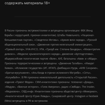
содержать материалы 18+
В России признаны экстремистскими и запрещены организации: ФБК (Фонд
борьбы с коррупцией, признан иноагентом), Штабы Навального, «Национал-
большевистская партия», «Свидетели Иеговы», «Армия воли народа», «Русский
общенациональный союз», «Движение против нелегальной иммиграции»,
«Правый сектор», УНА-УНСО, УПА, «Тризуб им. Степана Бандеры», «Мизантропик
дивижн», «Меджлис крымскотатарского народа», движение «Артподготовка»,
общероссийская политическая партия «Воля», АУЕ, батальоны «Азов» и «Айдар».
Признаны террористическими и запрещены: «Движение Талибан», «Имарат
Кавказ», «Исламское государство» (ИГ, ИГИЛ), Джебхад-ан-Нусра, «АУМ Синрике»,
«Братья-мусульмане», «Аль-Каида в странах исламского Магриба», «Сеть»,
«Колумбайн». В РФ признана нежелательной деятельность «Открытой России»,
издания «Проект Медиа». СМИ-иноагентами признаны: телеканал «Дождь»,
«Медуза», «Важные истории», «Голос Америки», радио «Свобода», The Insider,
«Медиазона», ОВД-инфо. Иноагентами признаны общество/центр «Мемориал»,
«Аналитический Центр Юрия Левады», Сахаровский центр. Instagram и Facebook
(Metа) запрещены в РФ за экстремизм.