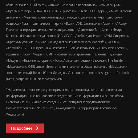
общенациональный союз», «Движение против нелегальной иммиграции»,
«Правый сектор», УНА-УНСО, УПА, «Тризуб им. Степана Бандеры», «Мизантропик
дивижн», «Меджлис крымскотатарского народа», движение «Артподготовка»,
общероссийская политическая партия «Воля», АУЕ, батальоны «Азов» и «Айдар».
Признаны террористическими и запрещены: «Движение Талибан», «Имарат
Кавказ», «Исламское государство» (ИГ, ИГИЛ), Джебхад-ан-Нусра, «АУМ Синрике»,
«Братья-мусульмане», «Аль-Каида в странах исламского Магриба», «Сеть»,
«Колумбайн». В РФ признана нежелательной деятельность «Открытой России»,
издания «Проект Медиа». СМИ-иноагентами признаны: телеканал «Дождь»,
«Медуза», «Важные истории», «Голос Америки», радио «Свобода», The Insider,
«Медиазона», ОВД-инфо. Иноагентами признаны общество/центр «Мемориал»,
«Аналитический Центр Юрия Левады», Сахаровский центр. Instagram и Facebook
(Metа) запрещены в РФ за экстремизм.
"На информационном ресурсе применяются рекомендательные технологии
(информационные технологии предоставления информации на основе сбора,
систематизации и анализа сведений, относящихся к предпочтениям
пользователей сети "Интернет", находящихся на территории Российской
Федерации)".
Подробнее