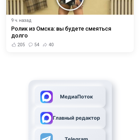
9 ч. назад
Ролик из Омска: вы будете смеяться
долго
205
54
40
МедиаПоток
Главный редактор
Telegram