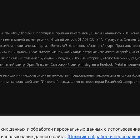
и: ФБК (Фонд борьбы с коррупцией, признан иноагентом), Штабы Навального, «Национал
тив нелегальной иммиграции», «Правый сектор», УНА-УНСО, УПА, «Тризуб им. Степана
российская политическая партия «Воля», АУЕ, батальоны «Азов» и «Айдар». Признаны т
сра, «АУМ Синрике», «Братья-мусульмане», «Аль-Каида в странах исламского Магриба», «С
и признаны: телеканал «Дождь», «Медуза», «Важные истории», «Голос Америки», радио «
еский Центр Юрия Левады», Сахаровский центр. Instagram и Facebook (Metа) запрещены 
 технологии (информационные технологии предоставления информации на основе сбора
ениям пользователей сети "Интернет", находящихся на территории Российской Федерации)
еских данных и обработки персональных данных с использовани
Для справки
Об издании
Пол
к
 использование данного сайта.
(Политика обработки персональн
Политика обработки персональ