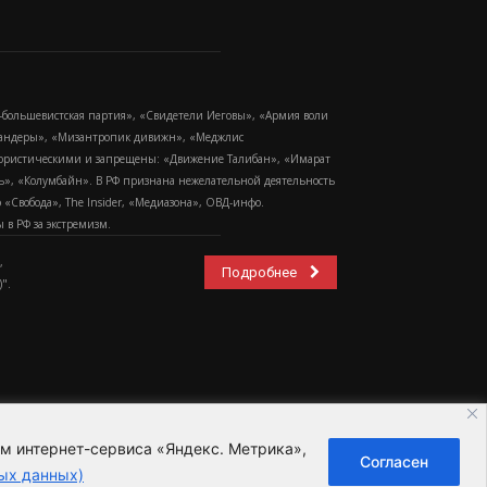
-большевистская партия», «Свидетели Иеговы», «Армия воли
 Бандеры», «Мизантропик дивижн», «Меджлис
еррористическими и запрещены: «Движение Талибан», «Имарат
еть», «Колумбайн». В РФ признана нежелательной деятельность
Свобода», The Insider, «Медиазона», ОВД-инфо.
в РФ за экстремизм.
,
Подробнее
".
ем интернет-сервиса «Яндекс. Метрика»,
Согласен
ьзовательское соглашение
ых данных)
ных данных