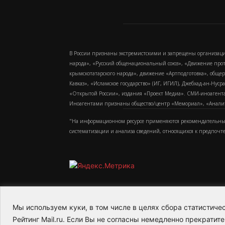
В России признаны экстремистскими и запрещены организаци
народа», «Русский общенациональный союз», «Движение про
крымскотатарского народа», движение «Артподготовка», обще
Кавказ», «Исламское государство» (ИГ, ИГИЛ), Джебхад-ан-Ну
«Открытой России», издания «Проект Медиа». СМИ-иноагентам
Иноагентами признаны общество/центр «Мемориал», «Аналитич
"На информационном ресурсе применяются рекомендательные
систематизации и анализа сведений, относящихся к предпочт
Мы используем куки, в том числе в целях сбора статистич
2015-2026- Информационное агентство МедиаПото
Рейтинг Mail.ru. Если Вы не согласны немедленно прекратите