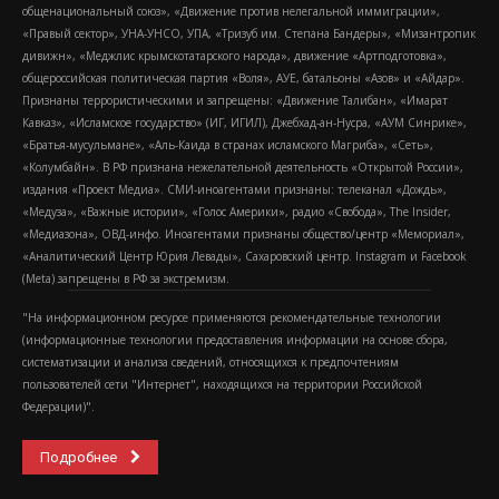
общенациональный союз», «Движение против нелегальной иммиграции»,
«Правый сектор», УНА-УНСО, УПА, «Тризуб им. Степана Бандеры», «Мизантропик
дивижн», «Меджлис крымскотатарского народа», движение «Артподготовка»,
общероссийская политическая партия «Воля», АУЕ, батальоны «Азов» и «Айдар».
Признаны террористическими и запрещены: «Движение Талибан», «Имарат
Кавказ», «Исламское государство» (ИГ, ИГИЛ), Джебхад-ан-Нусра, «АУМ Синрике»,
«Братья-мусульмане», «Аль-Каида в странах исламского Магриба», «Сеть»,
«Колумбайн». В РФ признана нежелательной деятельность «Открытой России»,
издания «Проект Медиа». СМИ-иноагентами признаны: телеканал «Дождь»,
«Медуза», «Важные истории», «Голос Америки», радио «Свобода», The Insider,
«Медиазона», ОВД-инфо. Иноагентами признаны общество/центр «Мемориал»,
«Аналитический Центр Юрия Левады», Сахаровский центр. Instagram и Facebook
(Metа) запрещены в РФ за экстремизм.
"На информационном ресурсе применяются рекомендательные технологии
(информационные технологии предоставления информации на основе сбора,
систематизации и анализа сведений, относящихся к предпочтениям
пользователей сети "Интернет", находящихся на территории Российской
Федерации)".
Подробнее