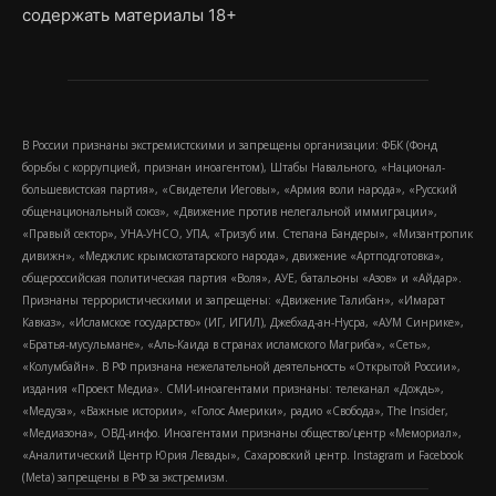
содержать материалы 18+
В России признаны экстремистскими и запрещены организации: ФБК (Фонд
борьбы с коррупцией, признан иноагентом), Штабы Навального, «Национал-
большевистская партия», «Свидетели Иеговы», «Армия воли народа», «Русский
общенациональный союз», «Движение против нелегальной иммиграции»,
«Правый сектор», УНА-УНСО, УПА, «Тризуб им. Степана Бандеры», «Мизантропик
дивижн», «Меджлис крымскотатарского народа», движение «Артподготовка»,
общероссийская политическая партия «Воля», АУЕ, батальоны «Азов» и «Айдар».
Признаны террористическими и запрещены: «Движение Талибан», «Имарат
Кавказ», «Исламское государство» (ИГ, ИГИЛ), Джебхад-ан-Нусра, «АУМ Синрике»,
«Братья-мусульмане», «Аль-Каида в странах исламского Магриба», «Сеть»,
«Колумбайн». В РФ признана нежелательной деятельность «Открытой России»,
издания «Проект Медиа». СМИ-иноагентами признаны: телеканал «Дождь»,
«Медуза», «Важные истории», «Голос Америки», радио «Свобода», The Insider,
«Медиазона», ОВД-инфо. Иноагентами признаны общество/центр «Мемориал»,
«Аналитический Центр Юрия Левады», Сахаровский центр. Instagram и Facebook
(Metа) запрещены в РФ за экстремизм.