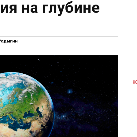
ия на глубине
Радыгин
Н