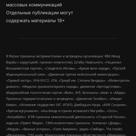
массовых коммуникаций
Отдельные публикации могут
содержать материалы 18+
В России признаны экстремистскими и запрещены организации: ФБК (Фонд
борьбы с коррупцией, признан иноагентом), Штабы Навального, «Национал-
большевистская партия», «Свидетели Иеговы», «Армия воли народа», «Русский
общенациональный союз», «Движение против нелегальной иммиграции»,
«Правый сектор», УНА-УНСО, УПА, «Тризуб им. Степана Бандеры», «Мизантропик
дивижн», «Меджлис крымскотатарского народа», движение «Артподготовка»,
общероссийская политическая партия «Воля», АУЕ, батальоны «Азов» и «Айдар».
Признаны террористическими и запрещены: «Движение Талибан», «Имарат
Кавказ», «Исламское государство» (ИГ, ИГИЛ), Джебхад-ан-Нусра, «АУМ Синрике»,
«Братья-мусульмане», «Аль-Каида в странах исламского Магриба», «Сеть»,
«Колумбайн». В РФ признана нежелательной деятельность «Открытой России»,
издания «Проект Медиа». СМИ-иноагентами признаны: телеканал «Дождь»,
«Медуза», «Важные истории», «Голос Америки», радио «Свобода», The Insider,
«Медиазона», ОВД-инфо. Иноагентами признаны общество/центр «Мемориал»,