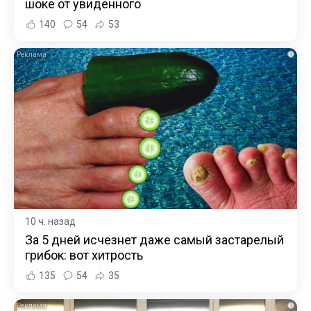
шоке от увиденного
140
54
53
i
10 ч. назад
За 5 дней исчезнет даже самый застарелый
грибок: вот хитрость
135
54
35
i