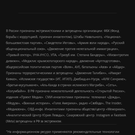
В России признаны экстремистскими и запрещены организации: ФБК (Фонд
борьбы с коррупцией, признан иноагентом), Штабы Навального, «Национал-
большевистская партия», «Свидетели Иеговы», «Армия воли народа», «Русский
общенациональный союз», «Движение против нелегальной иммиграции»,
«Правый сектор», УНА-УНСО, УПА, «Тризуб им. Степана Бандеры», «Мизантропик
дивижн», «Меджлис крымскотатарского народа», движение «Артподготовка»,
общероссийская политическая партия «Воля», АУЕ, батальоны «Азов» и «Айдар».
Признаны террористическими и запрещены: «Движение Талибан», «Имарат
Кавказ», «Исламское государство» (ИГ, ИГИЛ), Джебхад-ан-Нусра, «АУМ Синрике»,
«Братья-мусульмане», «Аль-Каида в странах исламского Магриба», «Сеть»,
«Колумбайн». В РФ признана нежелательной деятельность «Открытой России»,
издания «Проект Медиа». СМИ-иноагентами признаны: телеканал «Дождь»,
«Медуза», «Важные истории», «Голос Америки», радио «Свобода», The Insider,
«Медиазона», ОВД-инфо. Иноагентами признаны общество/центр «Мемориал»,
«Аналитический Центр Юрия Левады», Сахаровский центр. Instagram и Facebook
(Metа) запрещены в РФ за экстремизм.
"На информационном ресурсе применяются рекомендательные технологии