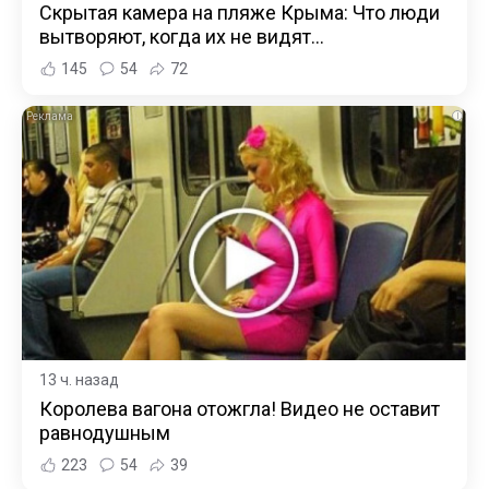
Скрытая камера на пляже Крыма: Что люди
вытворяют, когда их не видят...
145
54
72
i
13 ч. назад
Королева вагона отожгла! Видео не оставит
равнодушным
223
54
39