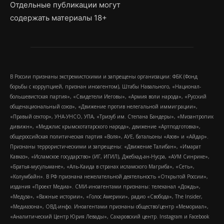
Отдельные публикации могут
содержать материалы 18+
В России признаны экстремистскими и запрещены организации: ФБК (Фонд
борьбы с коррупцией, признан иноагентом), Штабы Навального, «Национал-
большевистская партия», «Свидетели Иеговы», «Армия воли народа», «Русский
общенациональный союз», «Движение против нелегальной иммиграции»,
«Правый сектор», УНА-УНСО, УПА, «Тризуб им. Степана Бандеры», «Мизантропик
дивижн», «Меджлис крымскотатарского народа», движение «Артподготовка»,
общероссийская политическая партия «Воля», АУЕ, батальоны «Азов» и «Айдар».
Признаны террористическими и запрещены: «Движение Талибан», «Имарат
Кавказ», «Исламское государство» (ИГ, ИГИЛ), Джебхад-ан-Нусра, «АУМ Синрике»,
«Братья-мусульмане», «Аль-Каида в странах исламского Магриба», «Сеть»,
«Колумбайн». В РФ признана нежелательной деятельность «Открытой России»,
издания «Проект Медиа». СМИ-иноагентами признаны: телеканал «Дождь»,
«Медуза», «Важные истории», «Голос Америки», радио «Свобода», The Insider,
«Медиазона», ОВД-инфо. Иноагентами признаны общество/центр «Мемориал»,
«Аналитический Центр Юрия Левады», Сахаровский центр. Instagram и Facebook