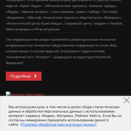
издания «Проект Медиа». СМИ-иноагентами признаны: телеканал «Дождь»,
«Медуза», «Важные истории», «Голос Америки», радио «Свобода», The Insider,
«Медиазона», ОВД-инфо. Иноагентами признаны общество/центр «Мемориал»,
«Аналитический Центр Юрия Левады», Сахаровский центр. Instagram и Facebook
(Metа) запрещены в РФ за экстремизм.
"На информационном ресурсе применяются рекомендательные технологии
(информационные технологии предоставления информации на основе сбора,
систематизации и анализа сведений, относящихся к предпочтениям
пользователей сети "Интернет", находящихся на территории Российской
Федерации)".
Подробнее
Мы используем куки, в том числе в целях сбора статистических
данных и обработки персональных данных с использованием
интернет-сервиса «Яндекс. Метрика», Рейтинг Mail.ru. Если Вы не
2015-2026- Информационное агентство МедиаПоток
согласны немедленно прекратите использование данного
сайта.
(Политика обработки персональных данных)
Для справки
Об издании
Пользовательское соглашение