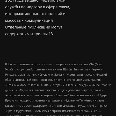
2021 года выдано Федеральной
службы по надзору в сфере связи,
информационных технологий и
массовых коммуникаций
Отдельные публикации могут
содержать материалы 18+
В России признаны экстремистскими и запрещены организации: ФБК (Фонд
борьбы с коррупцией, признан иноагентом), Штабы Навального, «Национал-
большевистская партия», «Свидетели Иеговы», «Армия воли народа», «Русский
общенациональный союз», «Движение против нелегальной иммиграции»,
«Правый сектор», УНА-УНСО, УПА, «Тризуб им. Степана Бандеры», «Мизантропик
дивижн», «Меджлис крымскотатарского народа», движение «Артподготовка»,
общероссийская политическая партия «Воля», АУЕ, батальоны «Азов» и «Айдар».
Признаны террористическими и запрещены: «Движение Талибан», «Имарат
Кавказ», «Исламское государство» (ИГ, ИГИЛ), Джебхад-ан-Нусра, «АУМ Синрике»,
«Братья-мусульмане», «Аль-Каида в странах исламского Магриба», «Сеть»,
«Колумбайн». В РФ признана нежелательной деятельность «Открытой России»,