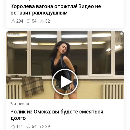
Королева вагона отожгла! Видео не
оставит равнодушным
284
54
52
i
6 ч. назад
Ролик из Омска: вы будете смеяться
долго
111
54
39